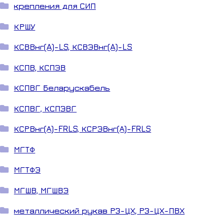
крепления для СИП
КРШУ
КСВВнг(A)-LS, КСВЭВнг(A)-LS
КСПВ, КСПЭВ
КСПВГ Беларускабель
КСПВГ, КСПЭВГ
КСРВнг(А)-FRLS, КСРЭВнг(А)-FRLS
МГТФ
МГТФЭ
МГШВ, МГШВЭ
металлический рукав РЗ-ЦХ, РЗ-ЦХ-ПВХ