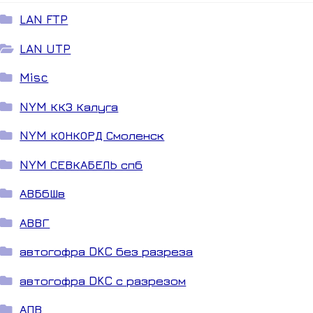
LAN FTP
LAN UTP
Misc
NYM ККЗ Калуга
NYM КОНКОРД Смоленск
NYM СЕВКАБЕЛЬ спб
АВБбШв
АВВГ
автогофра DKC без разреза
автогофра DKC с разрезом
АПВ