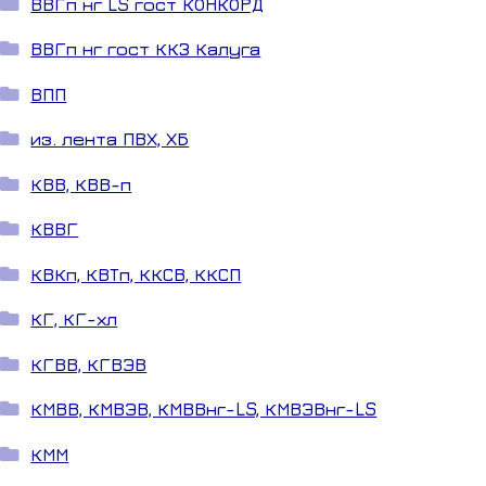
ВВГп нг LS гост КОНКОРД
ВВГп нг гост ККЗ Калуга
ВПП
из. лента ПВХ, ХБ
КВВ, КВВ-п
КВВГ
КВКп, КВТп, ККСВ, ККСП
КГ, КГ-хл
КГВВ, КГВЭВ
КМВВ, КМВЭВ, КМВВнг-LS, КМВЭВнг-LS
КММ