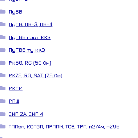
ПуВВ
ПуГВ, ПВ-3, ПВ-4
ПуГВВ гост ККЗ
ПуГВВ ту ККЗ
РК50, RG (50 Ом)
РК75, RG, SAT (75 Ом)
РКГМ
РПШ
СИП 2А, СИП 4
ТППэп, КСПЗП, ПРППМ, ТСВ, ТРП, п274м, п296