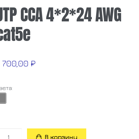
UTP CCA 4*2*24 AWG
cat5e
 700,00
₽
вета:
оличество
В корзину