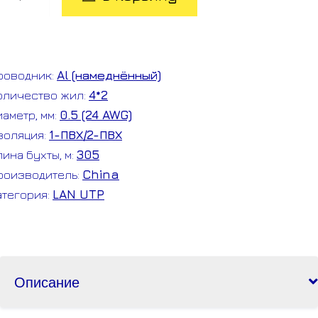
овара
TP
CA
роводник:
Al (намеднённый)
*2*24
оличество жил:
4*2
WG
иаметр, мм:
0.5 (24 AWG)
at5e
золяция:
1-ПВХ/2-ПВХ
лина бухты, м:
305
роизводитель:
China
атегория:
LAN UTP
Описание