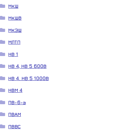
МКШ
МКШВ
МКЭШ
МЛТП
НВ 1
НВ 4, НВ 5 600В
НВ 4. НВ 5 1000В
НВМ 4
ПВ-6-з
ПВАМ
ПВВС