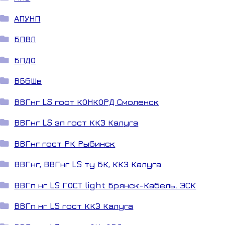
АПУНП
БПВЛ
БПДО
ВБбШв
ВВГнг LS гост КОНКОРД Смоленск
ВВГнг LS зп гост ККЗ Калуга
ВВГнг гост РК Рыбинск
ВВГнг, ВВГнг LS ту БК, ККЗ Калуга
ВВГп нг LS ГОСТ light Брянск-Кабель. ЭСК
ВВГп нг LS гост ККЗ Калуга