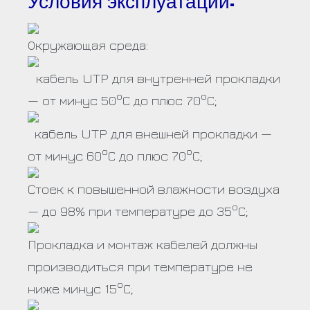
Условия эксплуатации:
Окружающая среда:
кабель
UTP для внутренней прокладки
о
о
— от минус 50
С до плюс 70
С;
кабель
UTP для внешней прокладки —
о
о
от минус 60
С до плюс 70
С;
Стоек к повышенной влажности воздуха
о
— до 98% при температуре до 35
С;
Прокладка и монтаж кабелей должны
производиться при температуре не
о
ниже минус 15
С;