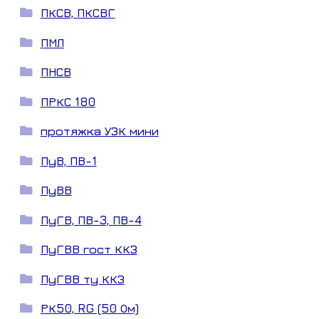
ПКСВ, ПКСВГ
ПМЛ
ПНСВ
ПРКС 180
протяжка УЗК мини
ПуВ, ПВ-1
ПуВВ
ПуГВ, ПВ-3, ПВ-4
ПуГВВ гост ККЗ
ПуГВВ ту ККЗ
РК50, RG (50 Ом)