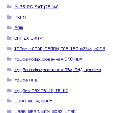
РК75, RG, SAT (75 Ом)
РКГМ
РПШ
СИП 2А, СИП 4
ТППэп, КСПЗП, ПРППМ, ТСВ, ТРП, п274м, п296
труба гофрированная DKC ПВХ
труба гофрированная ПВХ, ПНД, крепеж
труба ПНД
трубка ПВХ ТВ-40, ТВ-60
ШВВП, ШВПм, ШВПт
ШВЭВ, ШВЭП, ШСМ, ШОВЗ, ШГЭС