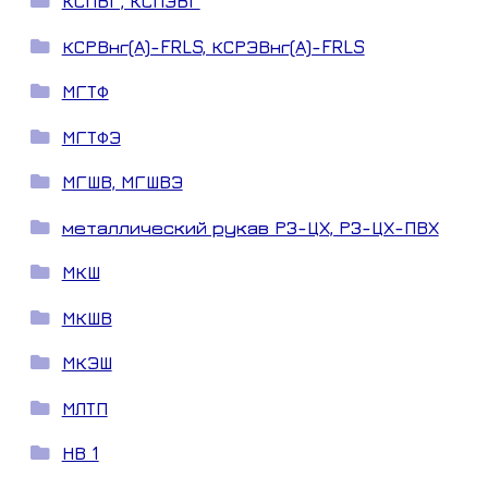
КСПВГ, КСПЭВГ
КСРВнг(А)-FRLS, КСРЭВнг(А)-FRLS
МГТФ
МГТФЭ
МГШВ, МГШВЭ
металлический рукав РЗ-ЦХ, РЗ-ЦХ-ПВХ
МКШ
МКШВ
МКЭШ
МЛТП
НВ 1