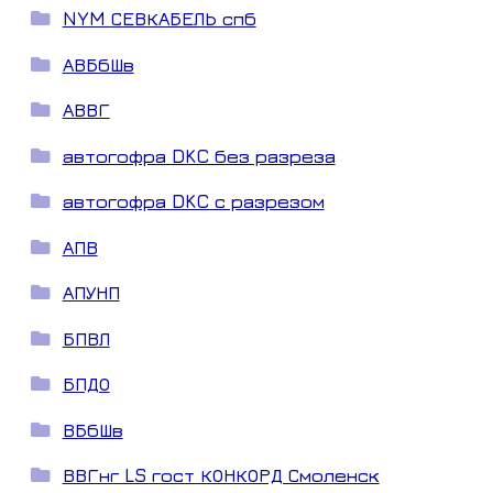
NYM СЕВКАБЕЛЬ спб
АВБбШв
АВВГ
автогофра DKC без разреза
автогофра DKC с разрезом
АПВ
АПУНП
БПВЛ
БПДО
ВБбШв
ВВГнг LS гост КОНКОРД Смоленск