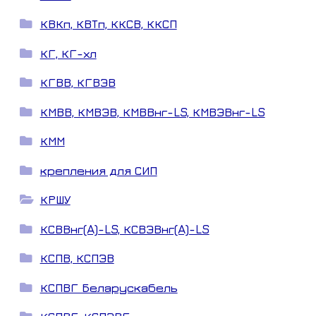
КВКп, КВТп, ККСВ, ККСП
КГ, КГ-хл
КГВВ, КГВЭВ
КМВВ, КМВЭВ, КМВВнг-LS, КМВЭВнг-LS
КММ
крепления для СИП
КРШУ
КСВВнг(A)-LS, КСВЭВнг(A)-LS
КСПВ, КСПЭВ
КСПВГ Беларускабель