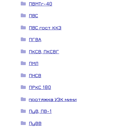
ПВМТг-40
ПВС
ПВС гост ККЗ
ПГВА
ПКСВ, ПКСВГ
ПМЛ
ПНСВ
ПРКС 180
протяжка УЗК мини
ПуВ, ПВ-1
ПуВВ