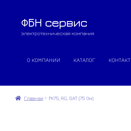
ФБН сервис
Перейти
Перейти
к
к
электротехническая компания
навигации
содержимому
О КОМПАНИИ
КАТАЛОГ
КОНТАК
Главная
РК75, RG, SAT (75 Ом)