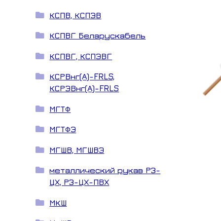
КСПВ, КСПЭВ
КСПВГ Беларускабель
КСПВГ, КСПЭВГ
КСРВнг(А)-FRLS,
КСРЭВнг(А)-FRLS
МГТФ
МГТФЭ
МГШВ, МГШВЭ
металлический рукав РЗ-
ЦХ, РЗ-ЦХ-ПВХ
МКШ