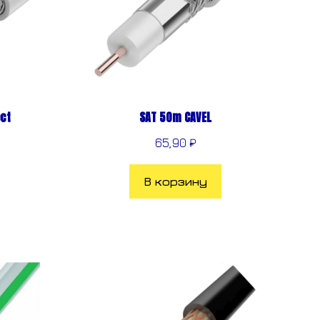
ct
SAT 50m CAVEL
65,90
₽
В корзину