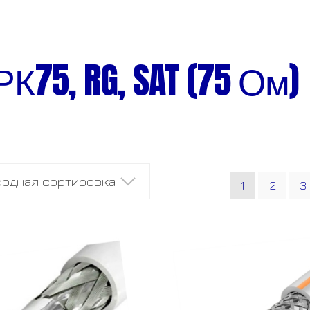
РК75, RG, SAT (75 Ом)
1
2
3