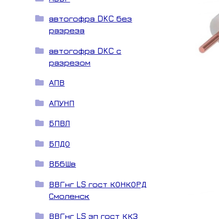
автогофра DKC без
разреза
автогофра DKC с
разрезом
АПВ
АПУНП
БПВЛ
БПДО
ВБбШв
ВВГнг LS гост КОНКОРД
Смоленск
ВВГнг LS зп гост ККЗ