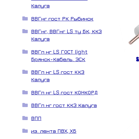
Калуга
ВВГнг гост РК Рыбинск
ВВГнг, ВВГнг LS ту БК, ККЗ
Калуга
ВВГп нг LS ГОСТ light
S
Брянск-Кабель. ЭСК
ВВГп нг LS гост ККЗ
Калуга
ВВГп нг LS гост КОНКОРД
ВВГп нг гост ККЗ Калуга
ВПП
из. лента ПВХ, ХБ