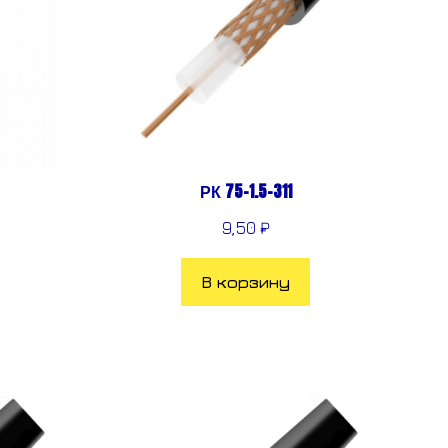
РК 75-1.5-311
9,50
₽
В корзину