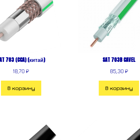
AT 703 (CCA) (китай)
SAT 703B CAVEL
18,70
₽
85,30
₽
В корзину
В корзину