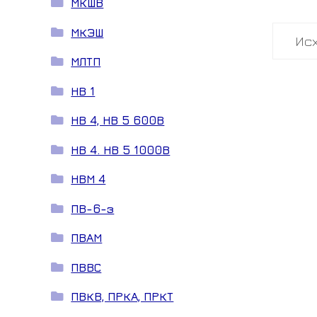
МКШВ
МКЭШ
МЛТП
НВ 1
НВ 4, НВ 5 600В
НВ 4. НВ 5 1000В
НВМ 4
ПВ-6-з
ПВАМ
ПВВС
ПВКВ, ПРКА, ПРКТ