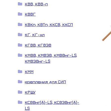
КВВ, КВВ-п
КВВГ
КВКп, КВТп, ККСВ, ККСП
КГ, КГ-хл
КГВВ, КГВЭВ
КМВВ, КМВЭВ, КМВВнг-LS,
КМВЭВнг-LS
КММ
крепления для СИП
КРШУ
КСВВнг(A)-LS, КСВЭВнг(A)-
LS