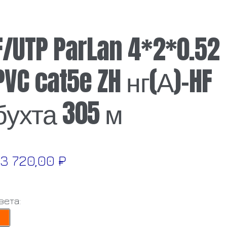
F/UTP ParLan 4*2*0.52
PVC cat5e ZH нг(А)-HF
бухта 305 м
3 720,00
₽
вета: