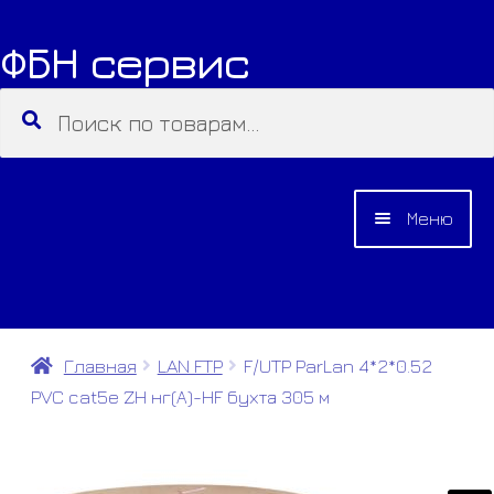
ФБН сервис
Перейти
Перейти
к
к
Искать:
Поиск
навигации
содержимому
Меню
О КОМПАНИИ
КАТАЛОГ
Главная
LAN FTP
F/UTP ParLan 4*2*0.52
PVC cat5e ZH нг(А)-HF бухта 305 м
КОНТАКТЫ