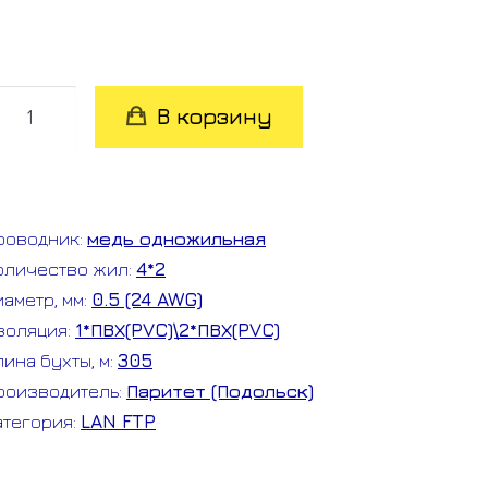
оличество
В корзину
овара
/UTP
arLan
роводник:
медь одножильная
*2*0.52
оличество жил:
4*2
VC
иаметр, мм:
0.5 (24 AWG)
at5e
золяция:
1*ПВХ(PVC)\2*ПВХ(PVC)
H
лина бухты, м:
305
г(А)-
роизводитель:
Паритет (Подольск)
F
атегория:
LAN FTP
ухта
05