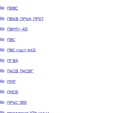
ПВВС
ПВКВ, ПРКА, ПРКТ
ПВМТг-40
ПВС
ПВС гост ККЗ
ПГВА
ПКСВ, ПКСВГ
ПМЛ
ПНСВ
ПРКС 180
протяжка УЗК мини