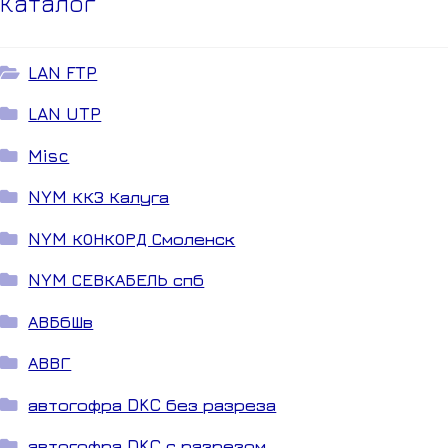
Каталог
LAN FTP
LAN UTP
Misc
NYM ККЗ Калуга
NYM КОНКОРД Смоленск
NYM СЕВКАБЕЛЬ спб
АВБбШв
АВВГ
автогофра DKC без разреза
автогофра DKC с разрезом