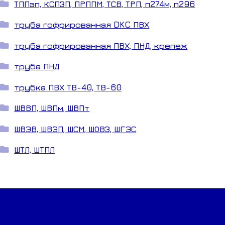
ТППэп, КСПЗП, ПРППМ, ТСВ, ТРП, п274м, п296
труба гофрированная DKC ПВХ
труба гофрированная ПВХ, ПНД, крепеж
труба ПНД
трубка ПВХ ТВ-40, ТВ-60
ШВВП, ШВПм, ШВПт
ШВЭВ, ШВЭП, ШСМ, ШОВЗ, ШГЭС
ШТЛ, ШТПЛ