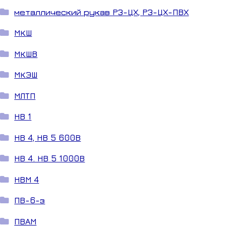
металлический рукав РЗ-ЦХ, РЗ-ЦХ-ПВХ
МКШ
МКШВ
МКЭШ
МЛТП
НВ 1
НВ 4, НВ 5 600В
НВ 4. НВ 5 1000В
НВМ 4
ПВ-6-з
ПВАМ