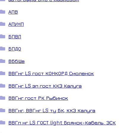
АПВ
АПУНП
БПВЛ
БПДО
ВБбШв
ВВГнг LS гост КОНКОРД Смоленск
ВВГнг LS зп гост ККЗ Калуга
ВВГнг гост РК Рыбинск
ВВГнг, ВВГнг LS ту БК, ККЗ Калуга
ВВГп нг LS ГОСТ light Брянск-Кабель. ЭСК