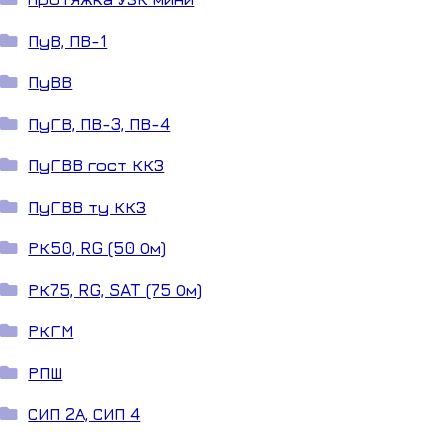
ПуВ, ПВ-1
ПуВВ
ПуГВ, ПВ-3, ПВ-4
ПуГВВ гост ККЗ
ПуГВВ ту ККЗ
РК50, RG (50 Ом)
РК75, RG, SAT (75 Ом)
РКГМ
РПШ
СИП 2А, СИП 4