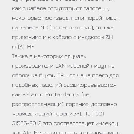
как в кабеле отсутствуют галогены,
некоторые производители порой пишут
на кабеле NC (non-сorrosive), это же
применимо и к кабелю с индексом ZH
нг(А)-HF.
Также в некоторых случаях
производители LAN кабелей пишут на
оболочке буквы FR, что чаще всего для
подобных изделий расшифровывается
как «Flame Rretardant» (не
распространяющий горение, дословно
«замедляющий горение»). По ГОСТ
31565-2012 это соответствует индексу
«нг(А)». Не стоит путать это значение с