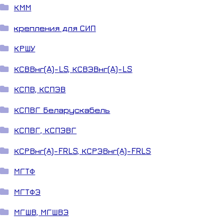
КММ
крепления для СИП
КРШУ
КСВВнг(A)-LS, КСВЭВнг(A)-LS
КСПВ, КСПЭВ
КСПВГ Беларускабель
КСПВГ, КСПЭВГ
КСРВнг(А)-FRLS, КСРЭВнг(А)-FRLS
МГТФ
МГТФЭ
МГШВ, МГШВЭ