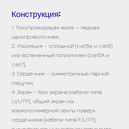
Конструкция:
1. Токопроводящая жила — медная
однопроволочная;
2. Изоляция – сплошной (cat5e и cat6)
или вспененный полиэтилен (cat6А и
cat7);
3. Сердечник – симметричные парной
скрутки;
4. Экран – без экрана (кабели типа
U/UTP), общий экран из
алюмополимерной ленты поверх
сердечника (кабели типа F/UTP),
с индивидуальным экраном пар в виде