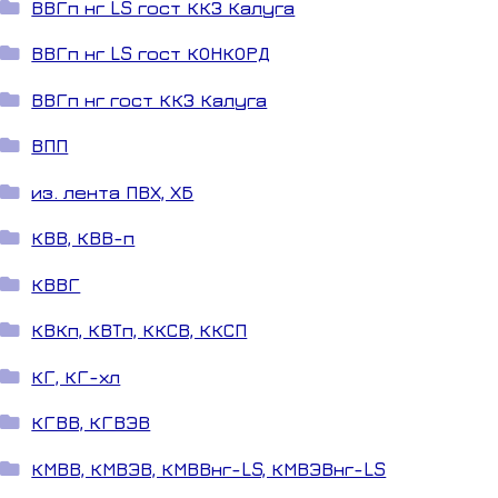
ВВГп нг LS гост ККЗ Калуга
ВВГп нг LS гост КОНКОРД
ВВГп нг гост ККЗ Калуга
ВПП
из. лента ПВХ, ХБ
КВВ, КВВ-п
КВВГ
КВКп, КВТп, ККСВ, ККСП
КГ, КГ-хл
КГВВ, КГВЭВ
КМВВ, КМВЭВ, КМВВнг-LS, КМВЭВнг-LS