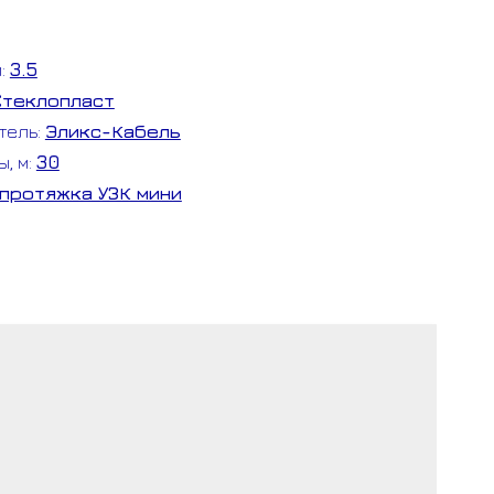
м:
3.5
Стеклопласт
а)
тель:
Эликс-Кабель
ы, м:
30
протяжка УЗК мини