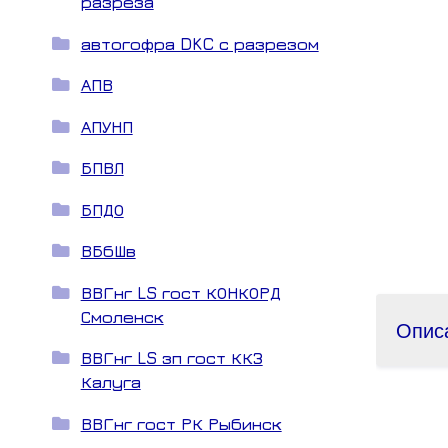
разреза
автогофра DKC с разрезом
АПВ
АПУНП
БПВЛ
БПДО
ВБбШв
ВВГнг LS гост КОНКОРД
Смоленск
Опис
ВВГнг LS зп гост ККЗ
Калуга
ВВГнг гост РК Рыбинск