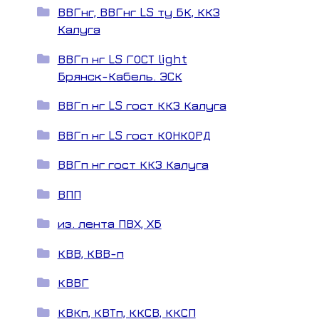
ВВГнг, ВВГнг LS ту БК, ККЗ
Калуга
ВВГп нг LS ГОСТ light
Брянск-Кабель. ЭСК
ВВГп нг LS гост ККЗ Калуга
ВВГп нг LS гост КОНКОРД
ВВГп нг гост ККЗ Калуга
ВПП
из. лента ПВХ, ХБ
КВВ, КВВ-п
КВВГ
КВКп, КВТп, ККСВ, ККСП