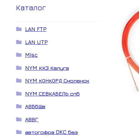
Каталог
LAN FTP
LAN UTP
Misc
NYM ККЗ Калуга
NYM КОНКОРД Смоленск
NYM СЕВКАБЕЛЬ спб
АВБбШв
АВВГ
автогофра DKC без