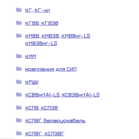
КГ, КГ-хл
КГВВ, КГВЭВ
КМВВ, КМВЭВ, КМВВнг-LS,
КМВЭВнг-LS
КММ
крепления для СИП
КРШУ
КСВВнг(A)-LS, КСВЭВнг(A)-LS
КСПВ, КСПЭВ
КСПВГ Беларускабель
КСПВГ, КСПЭВГ