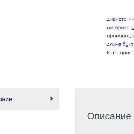
УЗК
мини
диаметр, м
30м
материал:
(протяжк
производи
длина бухт
Категория:
ание
Описание