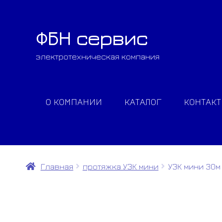
ФБН сервис
Перейти
Перейти
к
к
электротехническая компания
навигации
содержимому
О КОМПАНИИ
КАТАЛОГ
КОНТАК
Главная
протяжка УЗК мини
УЗК мини 30м