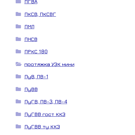
ПГВА
ПКСВ, ПКСВГ
ПМЛ
ПНСВ
ПРКС 180
протяжка УЗК мини
ПуВ, ПВ-1
ПуВВ
ПуГВ, ПВ-3, ПВ-4
ПуГВВ гост ККЗ
ПуГВВ ту ККЗ