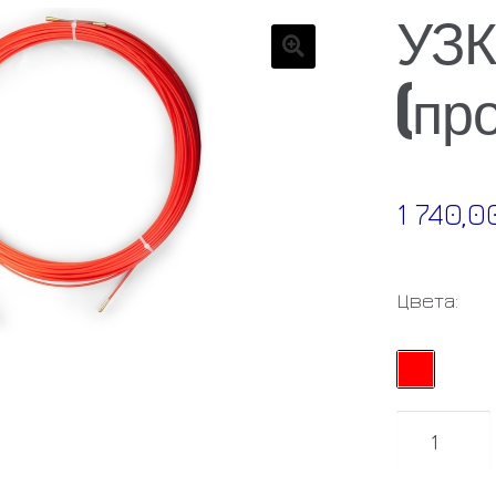
УЗК
(пр
🔍
1 740,
Цвета:
Количест
товара