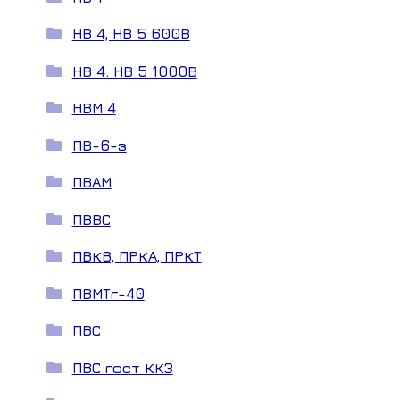
НВ 4, НВ 5 600В
НВ 4. НВ 5 1000В
НВМ 4
ПВ-6-з
ПВАМ
ПВВС
ПВКВ, ПРКА, ПРКТ
ПВМТг-40
ПВС
ПВС гост ККЗ