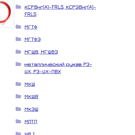
КСРВнг(А)-FRLS, КСРЭВнг(А)-
FRLS
МГТФ
МГТФЭ
МГШВ, МГШВЭ
металлический рукав РЗ-
ЦХ, РЗ-ЦХ-ПВХ
МКШ
МКШВ
МКЭШ
МЛТП
НВ 1