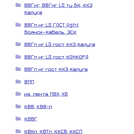
ВВГнг, ВВГнг LS ту БК, ККЗ
Калуга
ВВГп нг LS ГОСТ light
Брянск-Кабель. ЭСК
ВВГп нг LS гост ККЗ Калуга
ВВГп нг LS гост КОНКОРД
ВВГп нг гост ККЗ Калуга
ВПП
из. лента ПВХ, ХБ
КВВ, КВВ-п
КВВГ
КВКп, КВТп, ККСВ, ККСП