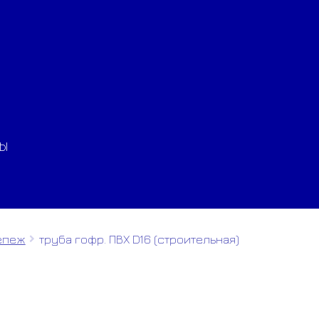
ТЫ
репеж
труба гофр. ПВХ D16 (строительная)