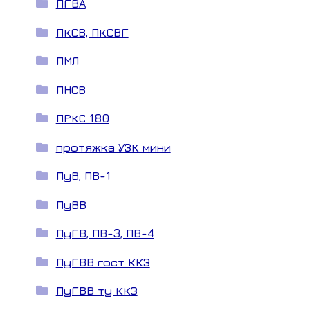
ПГВА
ПКСВ, ПКСВГ
ПМЛ
ПНСВ
ПРКС 180
протяжка УЗК мини
ПуВ, ПВ-1
ПуВВ
ПуГВ, ПВ-3, ПВ-4
ПуГВВ гост ККЗ
ПуГВВ ту ККЗ