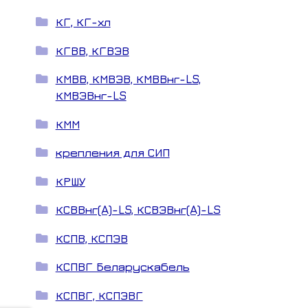
КГ, КГ-хл
КГВВ, КГВЭВ
КМВВ, КМВЭВ, КМВВнг-LS,
КМВЭВнг-LS
КММ
крепления для СИП
КРШУ
КСВВнг(A)-LS, КСВЭВнг(A)-LS
КСПВ, КСПЭВ
КСПВГ Беларускабель
КСПВГ, КСПЭВГ