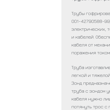
Трубы гофрирова
001-42790588-99
электрических, 
и кабелей. Обес
кабеля от механ
поражения током
Труба изготавли
легкой и тяжелой 
Зонд предназнач
труба с зондом у
кабеля нужно лиш
потянуть трос с