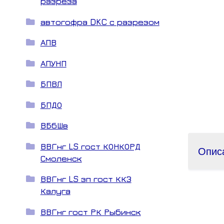
разреза
автогофра DKC с разрезом
АПВ
АПУНП
БПВЛ
БПДО
ВБбШв
ВВГнг LS гост КОНКОРД
Опис
Смоленск
ВВГнг LS зп гост ККЗ
Калуга
ВВГнг гост РК Рыбинск