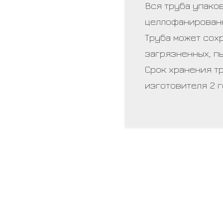
Вся труба упако
целлофанированные
Труба может сох
загрязненных, п
Срок хранения т
изготовителя 2 г