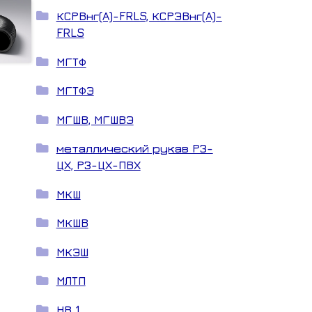
КСРВнг(А)-FRLS, КСРЭВнг(А)-
FRLS
МГТФ
МГТФЭ
МГШВ, МГШВЭ
металлический рукав РЗ-
ЦХ, РЗ-ЦХ-ПВХ
МКШ
МКШВ
МКЭШ
МЛТП
НВ 1