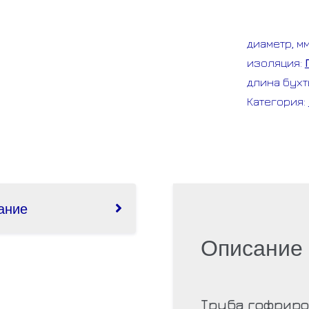
труба
гофр.
диаметр, м
ПВХ
изоляция:
D16
длина бухт
(строите
Категория:
ание
Описание
Труба гофриро