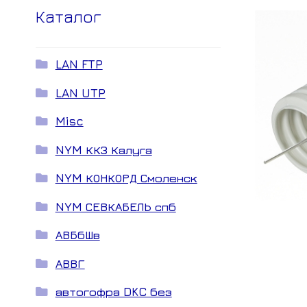
Каталог
LAN FTP
LAN UTP
Misc
NYM ККЗ Калуга
NYM КОНКОРД Смоленск
NYM СЕВКАБЕЛЬ спб
АВБбШв
АВВГ
автогофра DKC без