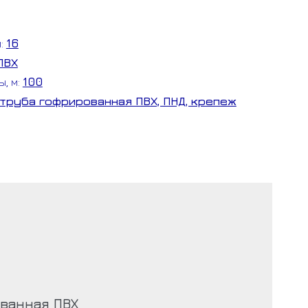
м:
16
ПВХ
ы, м:
100
льная)
труба гофрированная ПВХ, ПНД, крепеж
ванная ПВХ