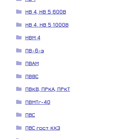
НВ 4, НВ 5 600В
НВ 4. НВ 5 1000В
НВМ 4
ПВ-6-з
ПВАМ
ПВВС
ПВКВ, ПРКА, ПРКТ
ПВМТг-40
ПВС
ПВС гост ККЗ