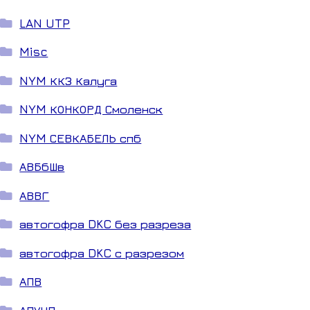
LAN UTP
Misc
NYM ККЗ Калуга
NYM КОНКОРД Смоленск
NYM СЕВКАБЕЛЬ спб
АВБбШв
АВВГ
автогофра DKC без разреза
автогофра DKC с разрезом
АПВ