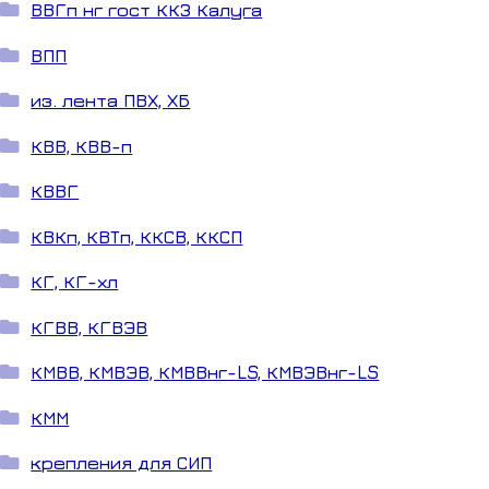
ВВГп нг гост ККЗ Калуга
ВПП
из. лента ПВХ, ХБ
КВВ, КВВ-п
КВВГ
КВКп, КВТп, ККСВ, ККСП
КГ, КГ-хл
КГВВ, КГВЭВ
КМВВ, КМВЭВ, КМВВнг-LS, КМВЭВнг-LS
КММ
крепления для СИП