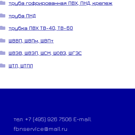
труба гофрированная ПВХ, ПНД, крепеж
труба ПНД
трубка ПВХ ТВ-40, ТВ-60
ШВВП, ШВПм, ШВПт
ШВЭВ, ШВЭП, ШСМ, ШОВЗ, ШГЭС
ШТЛ, ШТПЛ
тел. +7 (495) 926 7506 E-mail.
fbnservice@mail.ru