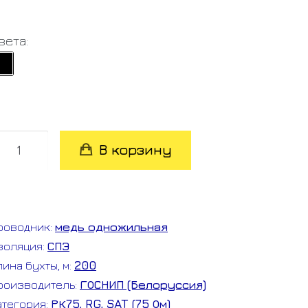
вета:
оличество
В корзину
овара
К
5-
роводник:
медь одножильная
-
золяция:
СПЭ
лина бухты, м:
200
роизводитель:
ГОСНИП (Белоруссия)
атегория:
РК75, RG, SAT (75 Ом)