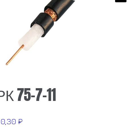
🔍
РК 75-7-11
90,30
₽