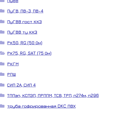
ПуВВ
ПуГВ, ПВ-3, ПВ-4
ПуГВВ гост ККЗ
ПуГВВ ту ККЗ
РК50, RG (50 Ом)
РК75, RG, SAT (75 Ом)
РКГМ
РПШ
СИП 2А, СИП 4
ТППэп, КСПЗП, ПРППМ, ТСВ, ТРП, п274м, п296
труба гофрированная DKC ПВХ