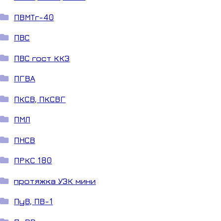
ПВМТг-40
ПВС
ПВС гост ККЗ
ПГВА
ПКСВ, ПКСВГ
ПМЛ
ПНСВ
ПРКС 180
протяжка УЗК мини
ПуВ, ПВ-1