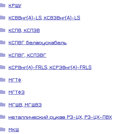
КРШУ
КСВВнг(A)-LS, КСВЭВнг(A)-LS
КСПВ, КСПЭВ
КСПВГ Беларускабель
КСПВГ, КСПЭВГ
КСРВнг(А)-FRLS, КСРЭВнг(А)-FRLS
МГТФ
МГТФЭ
МГШВ, МГШВЭ
металлический рукав РЗ-ЦХ, РЗ-ЦХ-ПВХ
МКШ