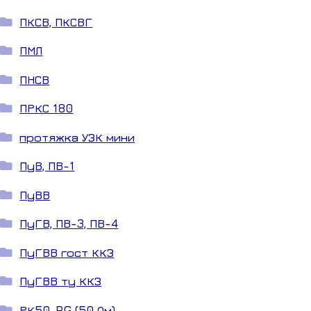
ПКСВ, ПКСВГ
ПМЛ
ПНСВ
ПРКС 180
протяжка УЗК мини
ПуВ, ПВ-1
ПуВВ
ПуГВ, ПВ-3, ПВ-4
ПуГВВ гост ККЗ
ПуГВВ ту ККЗ
РК50, RG (50 Ом)