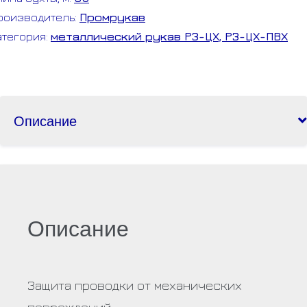
металлорукав)
роизводитель:
Промрукав
атегория:
металлический рукав РЗ-ЦХ, РЗ-ЦХ-ПВХ
Описание
Описание
Защита проводки от механических
повреждений.