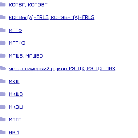
КСПВГ, КСПЭВГ
КСРВнг(А)-FRLS, КСРЭВнг(А)-FRLS
МГТФ
МГТФЭ
МГШВ, МГШВЭ
металлический рукав РЗ-ЦХ, РЗ-ЦХ-ПВХ
МКШ
МКШВ
МКЭШ
МЛТП
НВ 1