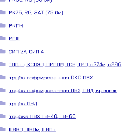
РК75, RG, SAT (75 Ом)
РКГМ
РПШ
СИП 2А, СИП 4
ТППэп, КСПЗП, ПРППМ, ТСВ, ТРП, п274м, п296
труба гофрированная DKC ПВХ
труба гофрированная ПВХ, ПНД, крепеж
труба ПНД
трубка ПВХ ТВ-40, ТВ-60
ШВВП, ШВПм, ШВПт