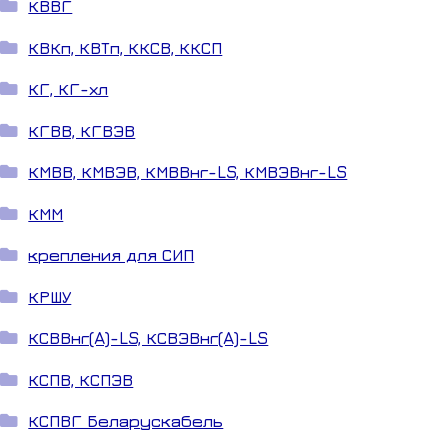
КВВГ
КВКп, КВТп, ККСВ, ККСП
КГ, КГ-хл
КГВВ, КГВЭВ
КМВВ, КМВЭВ, КМВВнг-LS, КМВЭВнг-LS
КММ
крепления для СИП
КРШУ
КСВВнг(A)-LS, КСВЭВнг(A)-LS
КСПВ, КСПЭВ
КСПВГ Беларускабель