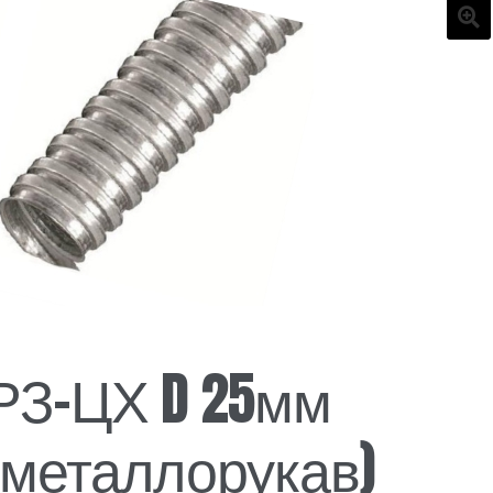
🔍
РЗ-ЦХ D 25мм
(металлорукав)