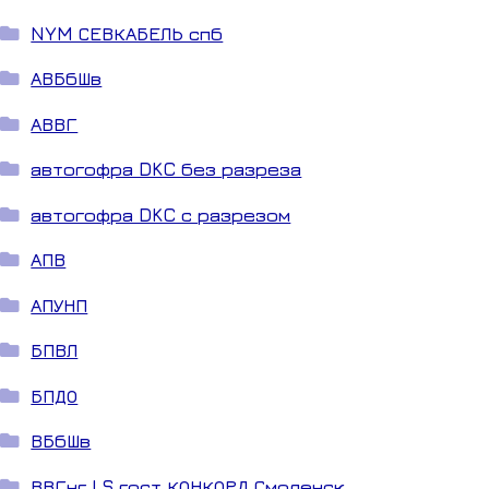
NYM СЕВКАБЕЛЬ спб
АВБбШв
АВВГ
автогофра DKC без разреза
автогофра DKC с разрезом
АПВ
АПУНП
БПВЛ
БПДО
ВБбШв
ВВГнг LS гост КОНКОРД Смоленск