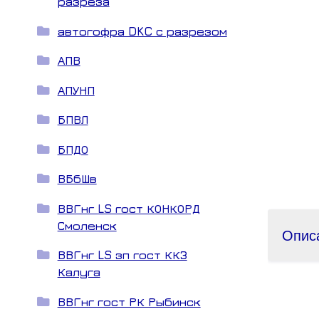
разреза
автогофра DKC с разрезом
АПВ
АПУНП
БПВЛ
БПДО
ВБбШв
ВВГнг LS гост КОНКОРД
Смоленск
Опис
ВВГнг LS зп гост ККЗ
Калуга
ВВГнг гост РК Рыбинск