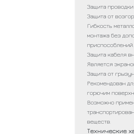
Защита проводки
Защита от возго
Гибкость металл
монтажа без доп
приспособлений.
Защита кабеля вн
Является экрано
Защита от грызун
Рекомендован дл
горючим поверхно
Возможно примен
транспортирова
веществ.
Технические х