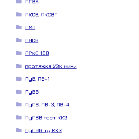
ПГВА
ПКСВ, ПКСВГ
ПМЛ
ПНСВ
ПРКС 180
протяжка УЗК мини
ПуВ, ПВ-1
ПуВВ
ПуГВ, ПВ-3, ПВ-4
ПуГВВ гост ККЗ
ПуГВВ ту ККЗ