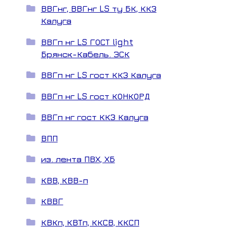
ВВГнг, ВВГнг LS ту БК, ККЗ
Калуга
ВВГп нг LS ГОСТ light
Брянск-Кабель. ЭСК
ВВГп нг LS гост ККЗ Калуга
ВВГп нг LS гост КОНКОРД
ВВГп нг гост ККЗ Калуга
ВПП
из. лента ПВХ, ХБ
КВВ, КВВ-п
КВВГ
КВКп, КВТп, ККСВ, ККСП