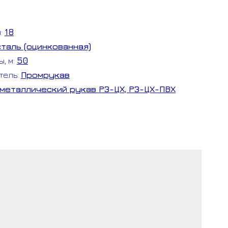
м:
18
сталь (оцинкованная)
ы, м:
50
рукав)
тель:
Промрукав
металлический рукав РЗ-ЦХ, РЗ-ЦХ-ПВХ