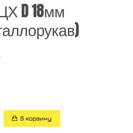
ЦХ D 18мм
таллорукав)
₽
во
В корзину