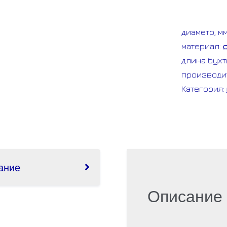
РЗ-
ЦХ
диаметр, м
D
материал:
18мм
длина бухт
(металло
производи
Категория:
ание
Описание