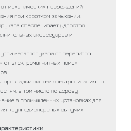
 от механических повреждений.
рания при коротком замыкании.
орукава обеспечивает удобство
олнительных аксессуаров и
утри металлорукава от перегибов.
м от электромагнитных помех.
ов.
я прокладки систем электропитания по
стям, в том числе по дереву.
ение в промышленных установках для
ния крупнодисперсных сыпучих
арактеристики