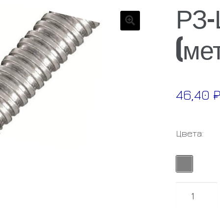
РЗ-
(ме
🔍
46,40
Цвета:
Количест
товара