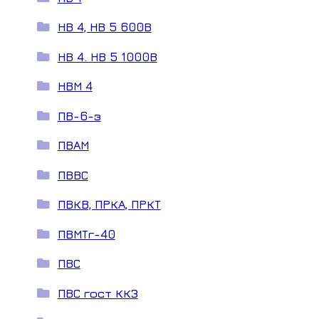
НВ 4, НВ 5 600В
НВ 4. НВ 5 1000В
НВМ 4
ПВ-6-з
ПВАМ
ПВВС
ПВКВ, ПРКА, ПРКТ
ПВМТг-40
ПВС
ПВС гост ККЗ