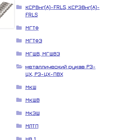
КСРВнг(А)-FRLS, КСРЭВнг(А)-
FRLS
МГТФ
МГТФЭ
МГШВ, МГШВЭ
металлический рукав РЗ-
ЦХ, РЗ-ЦХ-ПВХ
МКШ
МКШВ
МКЭШ
МЛТП
НВ 1