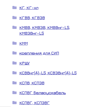
КГ, КГ-хл
КГВВ, КГВЭВ
КМВВ, КМВЭВ, КМВВнг-LS,
КМВЭВнг-LS
КММ
крепления для СИП
КРШУ
КСВВнг(A)-LS, КСВЭВнг(A)-LS
КСПВ, КСПЭВ
КСПВГ Беларускабель
КСПВГ, КСПЭВГ