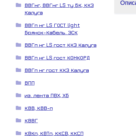
Опис
ВВГнг, ВВГнг LS ту БК, ККЗ
Калуга
ВВГп нг LS ГОСТ light
Брянск-Кабель. ЭСК
ВВГп нг LS гост ККЗ Калуга
ВВГп нг LS гост КОНКОРД
ВВГп нг гост ККЗ Калуга
ВПП
из. лента ПВХ, ХБ
КВВ, КВВ-п
КВВГ
КВКп, КВТп, ККСВ, ККСП