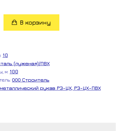
во
В корзину
м:
10
сталь (луженая)/ПВХ
ы, м:
100
Ь
тель:
ООО Строитель
рукав
металлический рукав РЗ-ЦХ, РЗ-ЦХ-ПВХ