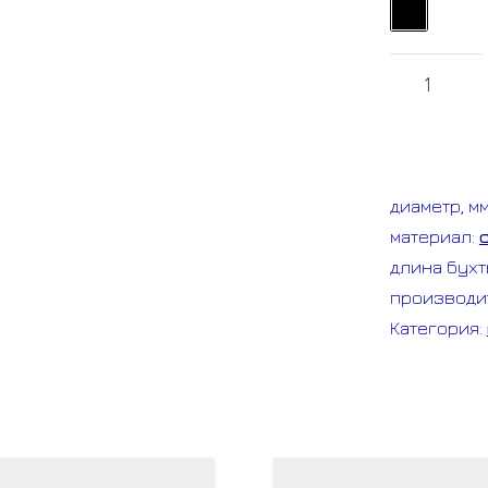
Количест
товара
МРПИ-
нг
диаметр, м
D
материал:
10мм
длина бухт
СТРОИТЕЛ
производи
(металло
Категория:
в
ПВХ)