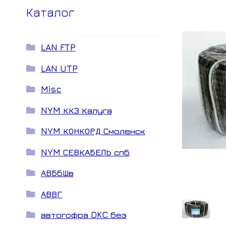
Каталог
LAN FTP
LAN UTP
Misc
NYM ККЗ Калуга
NYM КОНКОРД Смоленск
NYM СЕВКАБЕЛЬ спб
АВБбШв
АВВГ
автогофра DKC без