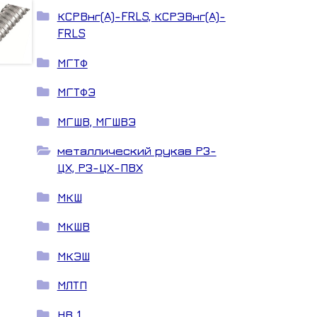
КСРВнг(А)-FRLS, КСРЭВнг(А)-
FRLS
МГТФ
МГТФЭ
МГШВ, МГШВЭ
металлический рукав РЗ-
ЦХ, РЗ-ЦХ-ПВХ
МКШ
МКШВ
МКЭШ
МЛТП
НВ 1