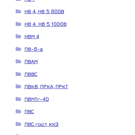
НВ 4, НВ 5 600В
НВ 4. НВ 5 1000В
НВМ 4
ПВ-6-з
ПВАМ
ПВВС
ПВКВ, ПРКА, ПРКТ
ПВМТг-40
ПВС
ПВС гост ККЗ