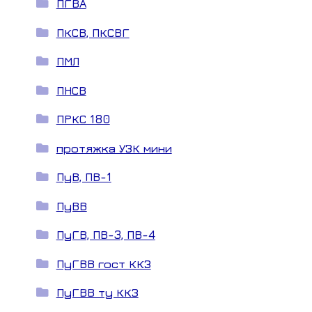
ПГВА
ПКСВ, ПКСВГ
ПМЛ
ПНСВ
ПРКС 180
протяжка УЗК мини
ПуВ, ПВ-1
ПуВВ
ПуГВ, ПВ-3, ПВ-4
ПуГВВ гост ККЗ
ПуГВВ ту ККЗ