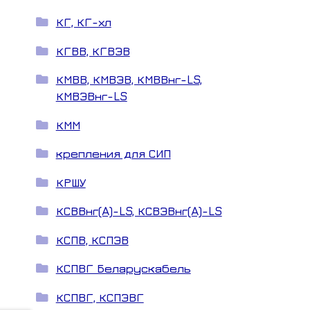
КГ, КГ-хл
КГВВ, КГВЭВ
КМВВ, КМВЭВ, КМВВнг-LS,
КМВЭВнг-LS
КММ
крепления для СИП
КРШУ
КСВВнг(A)-LS, КСВЭВнг(A)-LS
КСПВ, КСПЭВ
КСПВГ Беларускабель
КСПВГ, КСПЭВГ