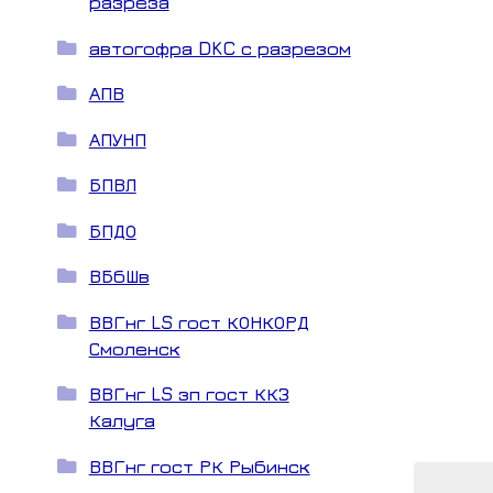
разреза
автогофра DKC с разрезом
АПВ
АПУНП
БПВЛ
БПДО
ВБбШв
ВВГнг LS гост КОНКОРД
Смоленск
ВВГнг LS зп гост ККЗ
Калуга
ВВГнг гост РК Рыбинск