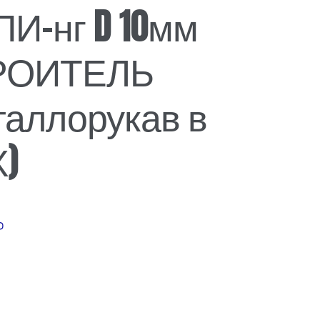
И-нг D 10мм
РОИТЕЛЬ
таллорукав в
)
₽