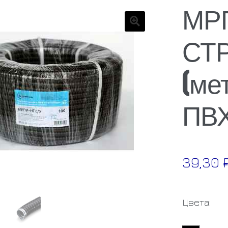
МРП
СТ
🔍
(ме
ПВХ
39,30
Цвета: