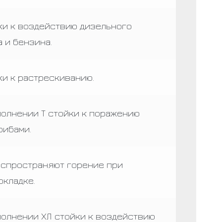
ки к воздействию дизельного
а и бензина.
ки к растрескиванию.
полнении Т стойки к поражению
рибами.
аспространяют горение при
окладке.
полнении ХЛ стойки к воздействию