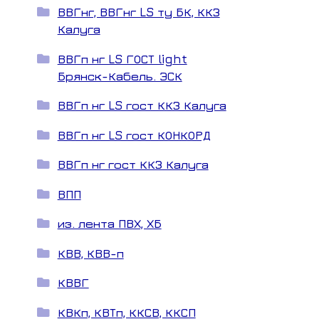
ВВГнг, ВВГнг LS ту БК, ККЗ
Калуга
ВВГп нг LS ГОСТ light
Брянск-Кабель. ЭСК
ВВГп нг LS гост ККЗ Калуга
ВВГп нг LS гост КОНКОРД
ВВГп нг гост ККЗ Калуга
ВПП
из. лента ПВХ, ХБ
КВВ, КВВ-п
КВВГ
КВКп, КВТп, ККСВ, ККСП