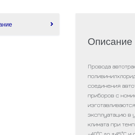
ание
Описание
Провода автотра
поливинилхлорид
соединения авто
приборов с номи
изготавливаются
эксплуатацию в 
климата при тем
-40°С до +45°С и