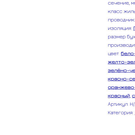
сечение, м
бухта
класс жил
10
проводник
м
изоляция:
размер бух
производи
цвет:
бело
желто-зе
зелёно-ч
красно-с
оранжево
красный
,
с
Артикул:
Н
Категория: