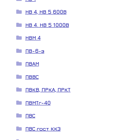
НВ 4, НВ 5 600В
НВ 4. НВ 5 1000В
НВМ 4
ПВ-6-з
ПВАМ
ПВВС
ПВКВ, ПРКА, ПРКТ
ПВМТг-40
ПВС
ПВС гост ККЗ