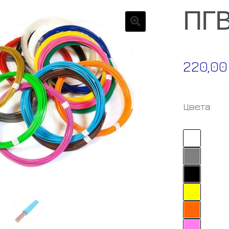
ПГВ
🔍
220,0
Цвета: