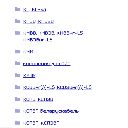
КГ, КГ-хл
КГВВ, КГВЭВ
КМВВ, КМВЭВ, КМВВнг-LS,
КМВЭВнг-LS
КММ
крепления для СИП
КРШУ
КСВВнг(A)-LS, КСВЭВнг(A)-LS
КСПВ, КСПЭВ
КСПВГ Беларускабель
КСПВГ, КСПЭВГ