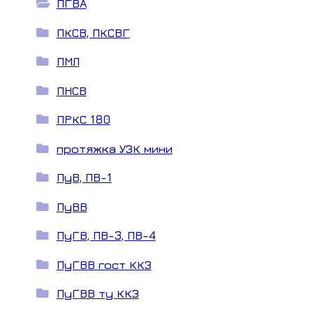
ПГВА
ПКСВ, ПКСВГ
ПМЛ
ПНСВ
ПРКС 180
протяжка УЗК мини
ПуВ, ПВ-1
ПуВВ
ПуГВ, ПВ-3, ПВ-4
ПуГВВ гост ККЗ
ПуГВВ ту ККЗ