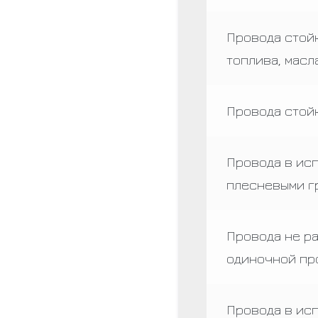
Провода стой
топлива, масл
Провода стой
Провода в ис
плесневыми г
Провода не р
одиночной пр
Провода в ис