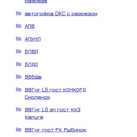
разреза
автогофра DKC с разрезом
АПВ
АПУНП
БПВЛ
БПДО
ВБбШв
ВВГнг LS гост КОНКОРД
Смоленск
ВВГнг LS зп гост ККЗ
Калуга
ВВГнг гост РК Рыбинск