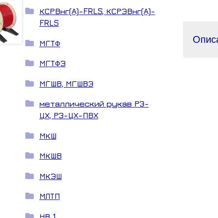
КСРВнг(А)-FRLS, КСРЭВнг(А)-
FRLS
Опис
МГТФ
МГТФЭ
МГШВ, МГШВЭ
металлический рукав РЗ-
ЦХ, РЗ-ЦХ-ПВХ
МКШ
МКШВ
МКЭШ
МЛТП
НВ 1