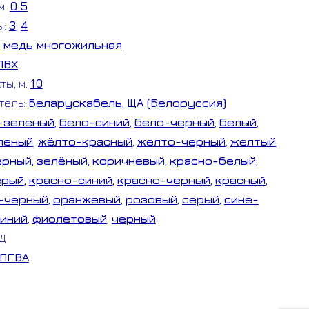
м:
0.5
ы:
3
,
4
:
медь многожильная
ПВХ
ты, м:
10
тель:
Беларускабель
,
ЩА (Белоруссия)
-зеленый
,
бело-синий
,
бело-черный
,
белый
,
леный
,
жёлто-красный
,
желто-черный
,
желтый
,
ерный
,
зелёный
,
коричневый
,
красно-белый
,
ерый
,
красно-синий
,
красно-черный
,
красный
,
-черный
,
оранжевый
,
розовый
,
серый
,
сине-
иний
,
фиолетовый
,
черный
/Д
ПГВА