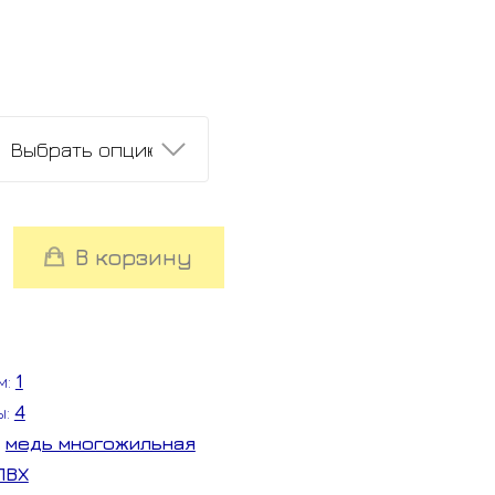
во
В корзину
м:
1
ы:
4
:
медь многожильная
ПВХ