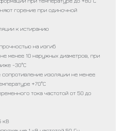
еформации при температуре до +80°С
няют горение при одиночной
ляции к истиранию
прочностью на изгиб
не менее 10 наружных диаметров, при
ниже -30°С
 сопротивление изоляции не менее
температуре +70°С
ременного тока частотой от 50 до
5 кВ
пряжение 1 кВ частотой 50 Гц