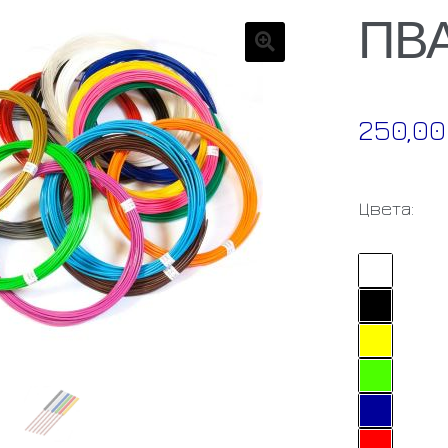
ПВА
🔍
250,0
Цвета: