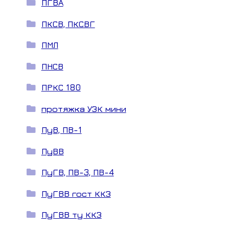
ПГВА
ПКСВ, ПКСВГ
ПМЛ
ПНСВ
ПРКС 180
протяжка УЗК мини
ПуВ, ПВ-1
ПуВВ
ПуГВ, ПВ-3, ПВ-4
ПуГВВ гост ККЗ
ПуГВВ ту ККЗ