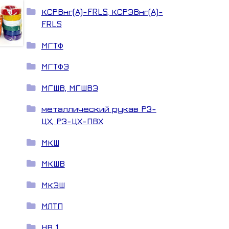
КСРВнг(А)-FRLS, КСРЭВнг(А)-
FRLS
МГТФ
МГТФЭ
МГШВ, МГШВЭ
металлический рукав РЗ-
ЦХ, РЗ-ЦХ-ПВХ
МКШ
МКШВ
МКЭШ
МЛТП
НВ 1