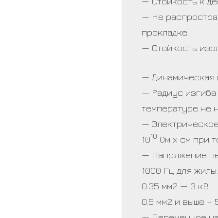
— Стойкость к д
— Не распростра
прокладке
— Стойкость изо
— Динамическая 
— Радиус изгиба 
температуре не 
— Электрическое
10
10
Ом х см при 
— Напряжение пе
1000 Гц для жилы:
0.35 мм2 — 3 кВ
0.5 мм2 и выше – 
— Переменное на