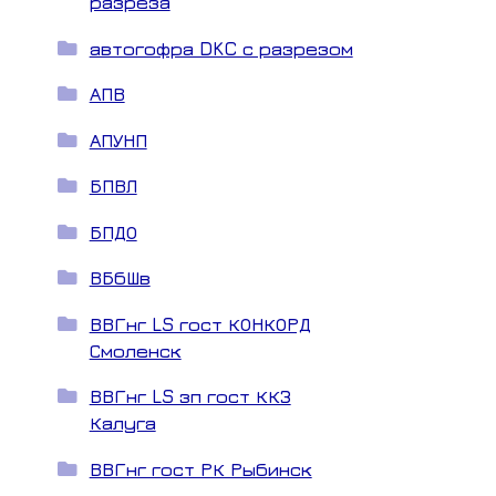
разреза
автогофра DKC с разрезом
АПВ
АПУНП
БПВЛ
БПДО
ВБбШв
ВВГнг LS гост КОНКОРД
Смоленск
ВВГнг LS зп гост ККЗ
Калуга
ВВГнг гост РК Рыбинск