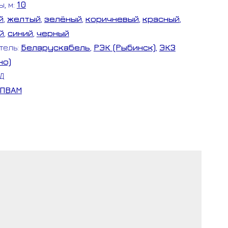
ы, м:
10
й
,
желтый
,
зелёный
,
коричневый
,
красный
,
й
,
синий
,
черный
тель:
Беларускабель
,
РЭК (Рыбинск)
,
ЭКЗ
но)
/Д
ПВАМ