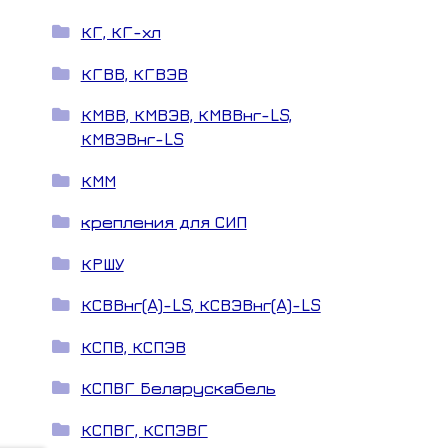
КГ, КГ-хл
КГВВ, КГВЭВ
КМВВ, КМВЭВ, КМВВнг-LS,
КМВЭВнг-LS
КММ
крепления для СИП
КРШУ
КСВВнг(A)-LS, КСВЭВнг(A)-LS
КСПВ, КСПЭВ
КСПВГ Беларускабель
КСПВГ, КСПЭВГ