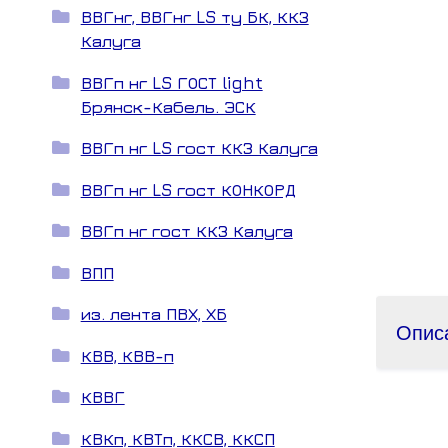
ВВГнг, ВВГнг LS ту БК, ККЗ
Калуга
ВВГп нг LS ГОСТ light
Брянск-Кабель. ЭСК
ВВГп нг LS гост ККЗ Калуга
ВВГп нг LS гост КОНКОРД
ВВГп нг гост ККЗ Калуга
ВПП
из. лента ПВХ, ХБ
Опис
КВВ, КВВ-п
КВВГ
КВКп, КВТп, ККСВ, ККСП