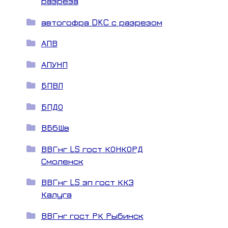
разреза
автогофра DKC с разрезом
АПВ
АПУНП
БПВЛ
БПДО
ВБбШв
ВВГнг LS гост КОНКОРД
Смоленск
ВВГнг LS зп гост ККЗ
Калуга
ВВГнг гост РК Рыбинск