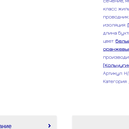
сечение, м
бухта
класс жил
проводник
изоляция:
длина бухт
цвет:
белы
оранжевы
производи
(Кольчуги
Артикул:
Н
Категория:
ание