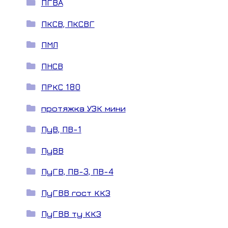
ПГВА
ПКСВ, ПКСВГ
ПМЛ
ПНСВ
ПРКС 180
протяжка УЗК мини
ПуВ, ПВ-1
ПуВВ
ПуГВ, ПВ-3, ПВ-4
ПуГВВ гост ККЗ
ПуГВВ ту ККЗ