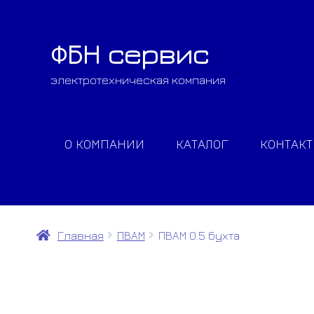
ФБН сервис
Перейти
Перейти
к
к
электротехническая компания
навигации
содержимому
О КОМПАНИИ
КАТАЛОГ
КОНТАК
Главная
ПВАМ
ПВАМ 0.5 бухта