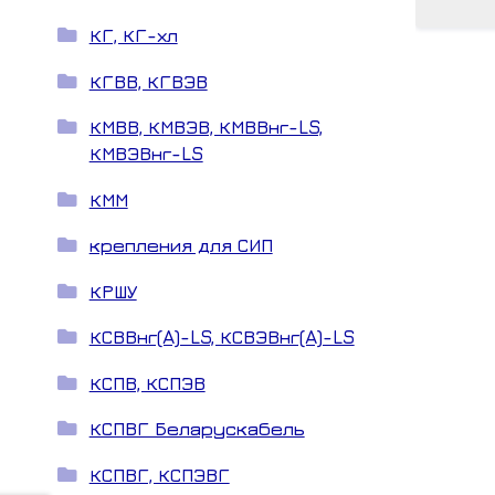
КГ, КГ-хл
КГВВ, КГВЭВ
КМВВ, КМВЭВ, КМВВнг-LS,
КМВЭВнг-LS
КММ
крепления для СИП
КРШУ
КСВВнг(A)-LS, КСВЭВнг(A)-LS
КСПВ, КСПЭВ
КСПВГ Беларускабель
КСПВГ, КСПЭВГ