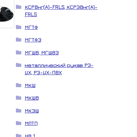
КСРВнг(А)-FRLS, КСРЭВнг(А)-
FRLS
МГТФ
МГТФЭ
МГШВ, МГШВЭ
металлический рукав РЗ-
ЦХ, РЗ-ЦХ-ПВХ
МКШ
МКШВ
МКЭШ
МЛТП
НВ 1