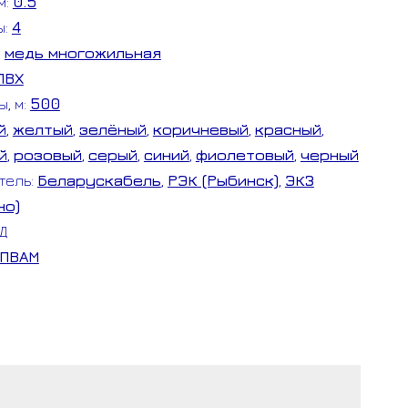
м:
0.5
ы:
4
:
медь многожильная
ПВХ
ы, м:
500
й
,
желтый
,
зелёный
,
коричневый
,
красный
,
й
,
розовый
,
серый
,
синий
,
фиолетовый
,
черный
тель:
Беларускабель
,
РЭК (Рыбинск)
,
ЭКЗ
но)
/Д
ПВАМ