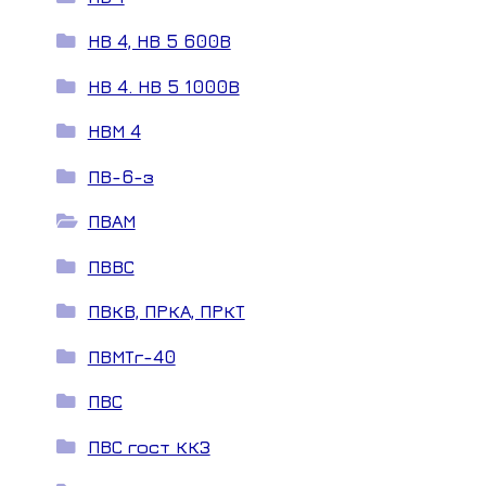
НВ 4, НВ 5 600В
НВ 4. НВ 5 1000В
НВМ 4
ПВ-6-з
ПВАМ
ПВВС
ПВКВ, ПРКА, ПРКТ
ПВМТг-40
ПВС
ПВС гост ККЗ