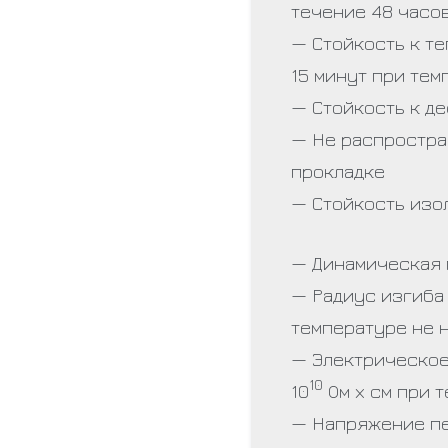
течение 48 часов
— Стойкость к т
15 минут при тем
— Стойкость к д
— Не распростра
прокладке
— Стойкость изо
— Динамическая 
— Радиус изгиба 
температуре не 
— Электрическое
10
10
Ом х см при 
— Напряжение пе