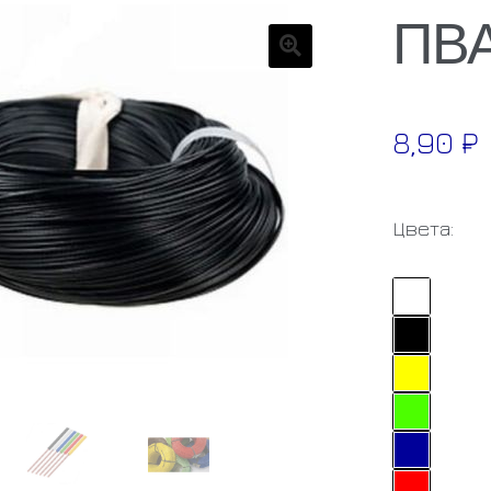
ПВА
🔍
8,90
₽
Цвета: