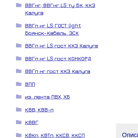
ВВГнг, ВВГнг LS ту БК, ККЗ
Калуга
ВВГп нг LS ГОСТ light
Брянск-Кабель. ЭСК
ВВГп нг LS гост ККЗ Калуга
ВВГп нг LS гост КОНКОРД
ВВГп нг гост ККЗ Калуга
ВПП
из. лента ПВХ, ХБ
КВВ, КВВ-п
КВВГ
Опис
КВКп, КВТп, ККСВ, ККСП