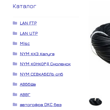
Каталог
LAN FTP
LAN UTP
Misc
NYM ККЗ Калуга
NYM КОНКОРД Смоленск
NYM СЕВКАБЕЛЬ спб
АВБбШв
АВВГ
автогофра DKC без