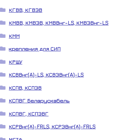
КГВВ, КГВЭВ
КМВВ, КМВЭВ, КМВВнг-LS, КМВЭВнг-LS
КММ
крепления для СИП
КРШУ
КСВВнг(A)-LS, КСВЭВнг(A)-LS
КСПВ, КСПЭВ
КСПВГ Беларускабель
КСПВГ, КСПЭВГ
КСРВнг(А)-FRLS, КСРЭВнг(А)-FRLS
МГТФ