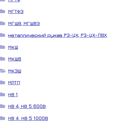
МГТФЭ
МГШВ, МГШВЭ
металлический рукав РЗ-ЦХ, РЗ-ЦХ-ПВХ
МКШ
МКШВ
МКЭШ
МЛТП
НВ 1
НВ 4, НВ 5 600В
НВ 4. НВ 5 1000В