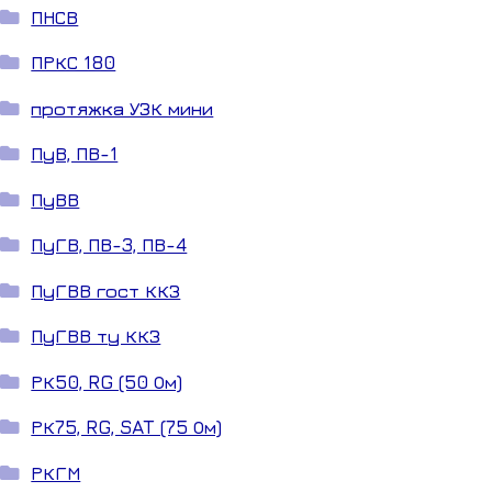
ПНСВ
ПРКС 180
протяжка УЗК мини
ПуВ, ПВ-1
ПуВВ
ПуГВ, ПВ-3, ПВ-4
ПуГВВ гост ККЗ
ПуГВВ ту ККЗ
РК50, RG (50 Ом)
РК75, RG, SAT (75 Ом)
РКГМ