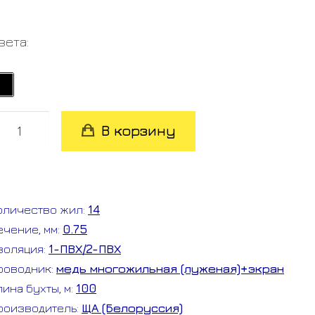
вета:
оличество
В корзину
овара
КЭШ
4*0.75
оличество жил:
14
ечение, мм:
0.75
золяция:
1-ПВХ/2-ПВХ
роводник:
медь многожильная (луженая)+экран
лина бухты, м:
100
роизводитель:
ЩА (Белоруссия)