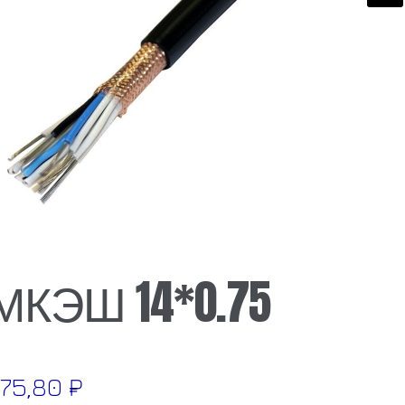
🔍
МКЭШ 14*0.75
275,80
₽