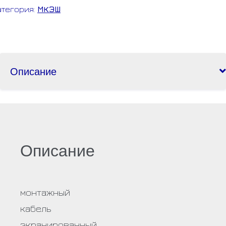
атегория:
МКЭШ
Описание
Описание
монтажный
кабель
экранированный