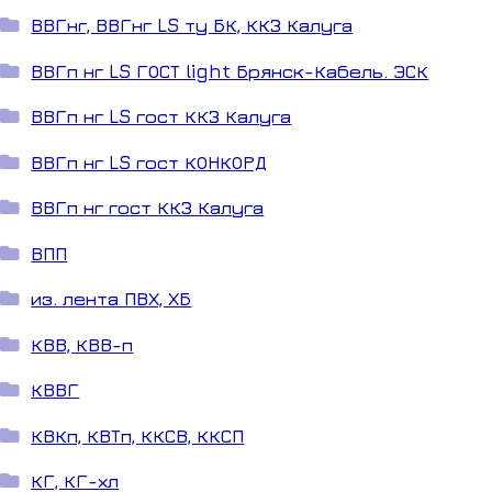
ВВГнг, ВВГнг LS ту БК, ККЗ Калуга
ВВГп нг LS ГОСТ light Брянск-Кабель. ЭСК
ВВГп нг LS гост ККЗ Калуга
ВВГп нг LS гост КОНКОРД
ВВГп нг гост ККЗ Калуга
ВПП
из. лента ПВХ, ХБ
КВВ, КВВ-п
КВВГ
КВКп, КВТп, ККСВ, ККСП
КГ, КГ-хл