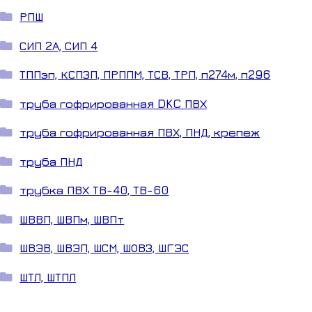
РПШ
СИП 2А, СИП 4
ТППэп, КСПЗП, ПРППМ, ТСВ, ТРП, п274м, п296
труба гофрированная DKC ПВХ
труба гофрированная ПВХ, ПНД, крепеж
труба ПНД
трубка ПВХ ТВ-40, ТВ-60
ШВВП, ШВПм, ШВПт
ШВЭВ, ШВЭП, ШСМ, ШОВЗ, ШГЭС
ШТЛ, ШТПЛ