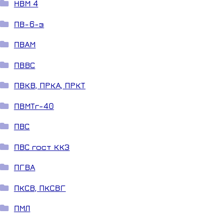
НВМ 4
ПВ-6-з
ПВАМ
ПВВС
ПВКВ, ПРКА, ПРКТ
ПВМТг-40
ПВС
ПВС гост ККЗ
ПГВА
ПКСВ, ПКСВГ
ПМЛ