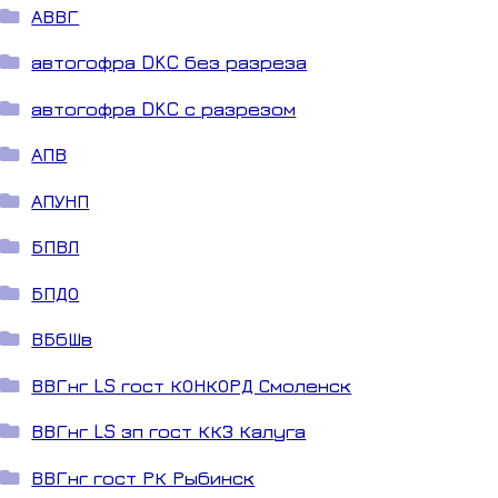
АВВГ
автогофра DKC без разреза
автогофра DKC с разрезом
АПВ
АПУНП
БПВЛ
БПДО
ВБбШв
ВВГнг LS гост КОНКОРД Смоленск
ВВГнг LS зп гост ККЗ Калуга
ВВГнг гост РК Рыбинск