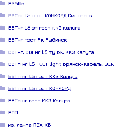
ВБбШв
ВВГнг LS гост КОНКОРД Смоленск
ВВГнг LS зп гост ККЗ Калуга
ВВГнг гост РК Рыбинск
ВВГнг, ВВГнг LS ту БК, ККЗ Калуга
ВВГп нг LS ГОСТ light Брянск-Кабель. ЭСК
ВВГп нг LS гост ККЗ Калуга
ВВГп нг LS гост КОНКОРД
ВВГп нг гост ККЗ Калуга
ВПП
из. лента ПВХ, ХБ