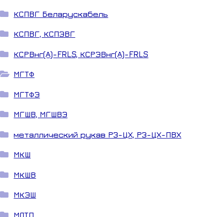
КСПВГ Беларускабель
КСПВГ, КСПЭВГ
КСРВнг(А)-FRLS, КСРЭВнг(А)-FRLS
МГТФ
МГТФЭ
МГШВ, МГШВЭ
металлический рукав РЗ-ЦХ, РЗ-ЦХ-ПВХ
МКШ
МКШВ
МКЭШ
МЛТП