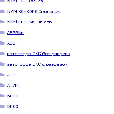
NYM ККЗ Калуга
NYM КОНКОРД Смоленск
NYM СЕВКАБЕЛЬ спб
АВБбШв
АВВГ
автогофра DKC без разреза
автогофра DKC с разрезом
АПВ
АПУНП
БПВЛ
БПДО