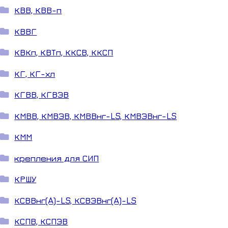
КВВ, КВВ-п
КВВГ
КВКп, КВТп, ККСВ, ККСП
КГ, КГ-хл
КГВВ, КГВЭВ
КМВВ, КМВЭВ, КМВВнг-LS, КМВЭВнг-LS
КММ
крепления для СИП
КРШУ
КСВВнг(A)-LS, КСВЭВнг(A)-LS
КСПВ, КСПЭВ