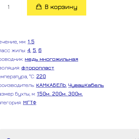
оличество
В корзину
овара
ГТФ
5
ечение, мм:
1.5
ухта
ласс жилы:
4
,
5
,
6
роводник:
медь многожильная
золяция:
фторопласт
емпература, °C:
220
роизводитель:
КАМКАБЕЛЬ
,
ЧувашКабель
азмер бухты, м:
150м. 200м. 300м.
атегория:
МГТФ