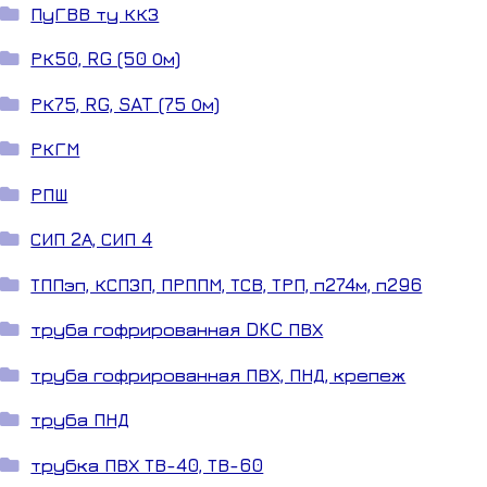
ПуГВВ ту ККЗ
РК50, RG (50 Ом)
РК75, RG, SAT (75 Ом)
РКГМ
РПШ
СИП 2А, СИП 4
ТППэп, КСПЗП, ПРППМ, ТСВ, ТРП, п274м, п296
труба гофрированная DKC ПВХ
труба гофрированная ПВХ, ПНД, крепеж
труба ПНД
трубка ПВХ ТВ-40, ТВ-60