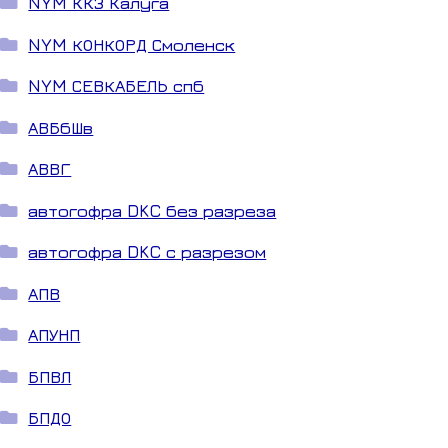
NYM ККЗ Калуга
NYM КОНКОРД Смоленск
NYM СЕВКАБЕЛЬ спб
АВБбШв
АВВГ
автогофра DKC без разреза
автогофра DKC с разрезом
АПВ
АПУНП
БПВЛ
БПДО