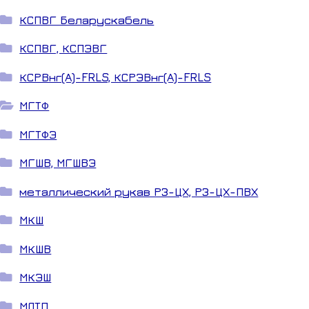
КСПВГ Беларускабель
КСПВГ, КСПЭВГ
КСРВнг(А)-FRLS, КСРЭВнг(А)-FRLS
МГТФ
МГТФЭ
МГШВ, МГШВЭ
металлический рукав РЗ-ЦХ, РЗ-ЦХ-ПВХ
МКШ
МКШВ
МКЭШ
МЛТП