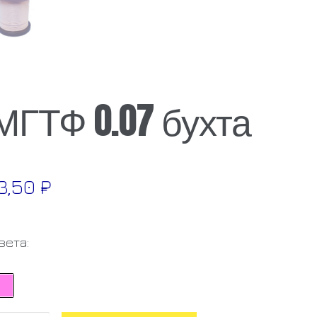
МГТФ 0.07 бухта
3,50
₽
вета: