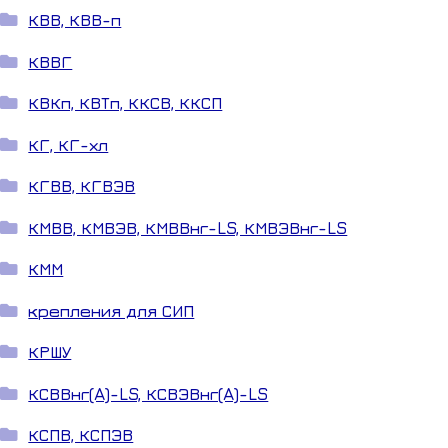
КВВ, КВВ-п
КВВГ
КВКп, КВТп, ККСВ, ККСП
КГ, КГ-хл
КГВВ, КГВЭВ
КМВВ, КМВЭВ, КМВВнг-LS, КМВЭВнг-LS
КММ
крепления для СИП
КРШУ
КСВВнг(A)-LS, КСВЭВнг(A)-LS
КСПВ, КСПЭВ