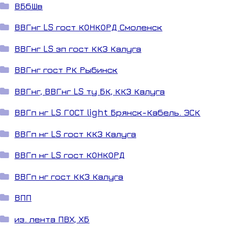
ВБбШв
ВВГнг LS гост КОНКОРД Смоленск
ВВГнг LS зп гост ККЗ Калуга
ВВГнг гост РК Рыбинск
ВВГнг, ВВГнг LS ту БК, ККЗ Калуга
ВВГп нг LS ГОСТ light Брянск-Кабель. ЭСК
ВВГп нг LS гост ККЗ Калуга
ВВГп нг LS гост КОНКОРД
ВВГп нг гост ККЗ Калуга
ВПП
из. лента ПВХ, ХБ