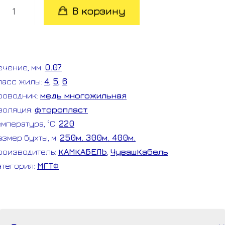
оличество
В корзину
овара
ГТФ
.07
ечение, мм:
0.07
ухта
ласс жилы:
4
,
5
,
6
роводник:
медь многожильная
золяция:
фторопласт
емпература, °C:
220
азмер бухты, м:
250м. 300м. 400м.
роизводитель:
КАМКАБЕЛЬ
,
ЧувашКабель
атегория:
МГТФ