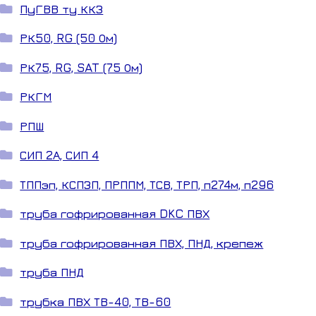
ПуГВВ ту ККЗ
РК50, RG (50 Ом)
РК75, RG, SAT (75 Ом)
РКГМ
РПШ
СИП 2А, СИП 4
ТППэп, КСПЗП, ПРППМ, ТСВ, ТРП, п274м, п296
труба гофрированная DKC ПВХ
труба гофрированная ПВХ, ПНД, крепеж
труба ПНД
трубка ПВХ ТВ-40, ТВ-60