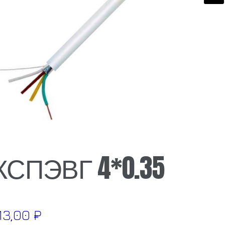
🔍
КСПЭВГ 4*0.35
13,00
₽