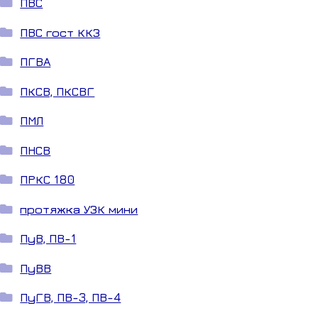
ПВС
ПВС гост ККЗ
ПГВА
ПКСВ, ПКСВГ
ПМЛ
ПНСВ
ПРКС 180
протяжка УЗК мини
ПуВ, ПВ-1
ПуВВ
ПуГВ, ПВ-3, ПВ-4