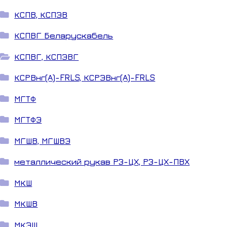
КСПВ, КСПЭВ
КСПВГ Беларускабель
КСПВГ, КСПЭВГ
КСРВнг(А)-FRLS, КСРЭВнг(А)-FRLS
МГТФ
МГТФЭ
МГШВ, МГШВЭ
металлический рукав РЗ-ЦХ, РЗ-ЦХ-ПВХ
МКШ
МКШВ
МКЭШ