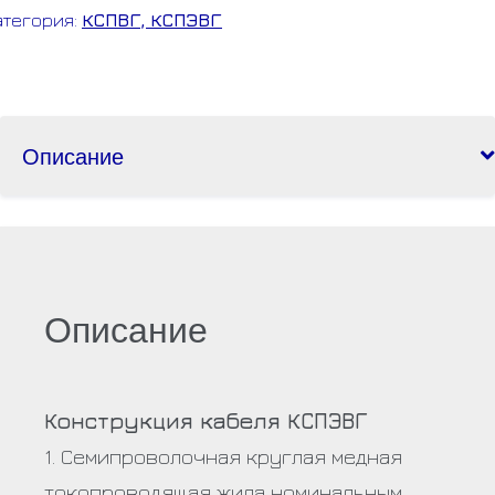
атегория:
КСПВГ, КСПЭВГ
Описание
Описание
Конструкция кабеля КСПЭВГ
1. Семипроволочная круглая медная
токопроводящая жила номинальным