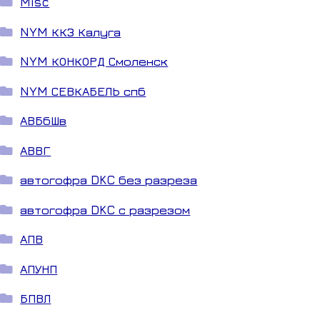
Misc
NYM ККЗ Калуга
NYM КОНКОРД Смоленск
NYM СЕВКАБЕЛЬ спб
АВБбШв
АВВГ
автогофра DKC без разреза
автогофра DKC с разрезом
АПВ
АПУНП
БПВЛ