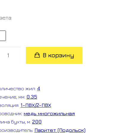
вета:
оличество
В корзину
овара
СПЭВГ
*0.35
оличество жил:
4
ечение, мм:
0.35
золяция:
1-ПВХ/2-ПВХ
роводник:
медь многожильная
лина бухты, м:
200
роизводитель:
Паритет (Подольск)