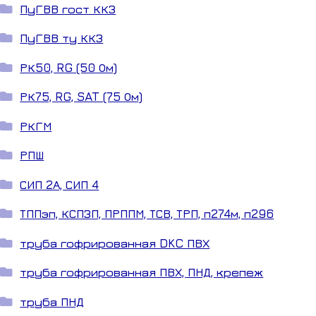
ПуГВВ гост ККЗ
ПуГВВ ту ККЗ
РК50, RG (50 Ом)
РК75, RG, SAT (75 Ом)
РКГМ
РПШ
СИП 2А, СИП 4
ТППэп, КСПЗП, ПРППМ, ТСВ, ТРП, п274м, п296
труба гофрированная DKC ПВХ
труба гофрированная ПВХ, ПНД, крепеж
труба ПНД