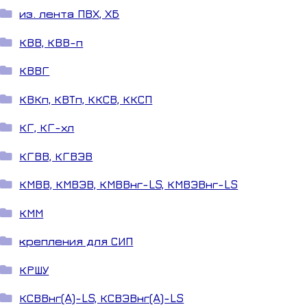
из. лента ПВХ, ХБ
КВВ, КВВ-п
КВВГ
КВКп, КВТп, ККСВ, ККСП
КГ, КГ-хл
КГВВ, КГВЭВ
КМВВ, КМВЭВ, КМВВнг-LS, КМВЭВнг-LS
КММ
крепления для СИП
КРШУ
КСВВнг(A)-LS, КСВЭВнг(A)-LS