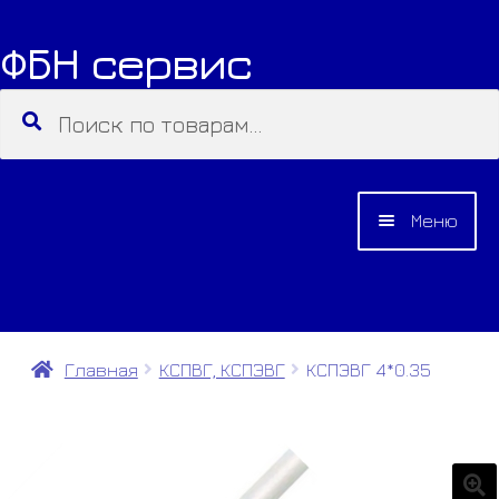
ФБН сервис
Перейти
Перейти
к
к
Искать:
Поиск
навигации
содержимому
Меню
О КОМПАНИИ
КАТАЛОГ
Главная
КСПВГ, КСПЭВГ
КСПЭВГ 4*0.35
КОНТАКТЫ