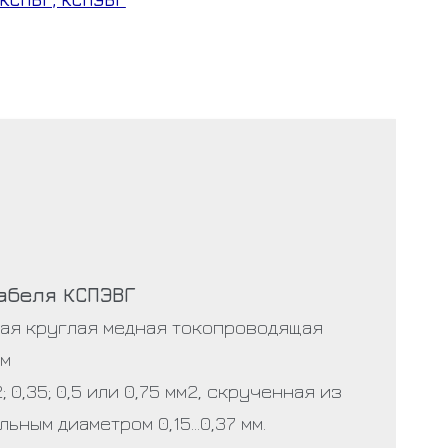
абеля КСПЭВГ
ная круглая медная токопроводящая
ым
2; 0,35; 0,5 или 0,75 мм2, скрученная из
ьным диаметром 0,15…0,37 мм.