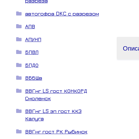
разреза
автогофра DKC с разрезом
АПВ
АПУНП
Опис
БПВЛ
БПДО
ВБбШв
ВВГнг LS гост КОНКОРД
Смоленск
ВВГнг LS зп гост ККЗ
Калуга
ВВГнг гост РК Рыбинск