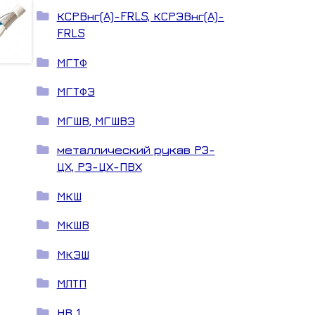
КСРВнг(А)-FRLS, КСРЭВнг(А)-
FRLS
МГТФ
МГТФЭ
МГШВ, МГШВЭ
металлический рукав РЗ-
ЦХ, РЗ-ЦХ-ПВХ
МКШ
МКШВ
МКЭШ
МЛТП
НВ 1