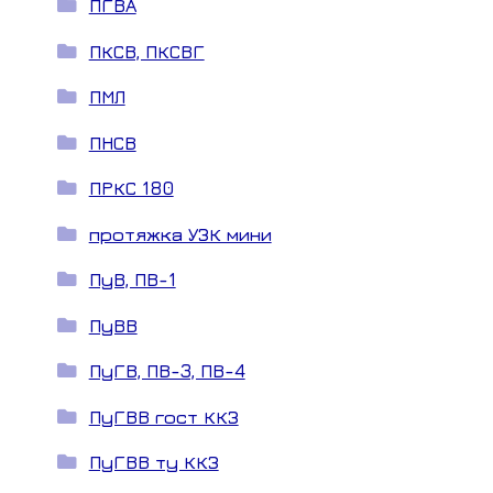
ПГВА
ПКСВ, ПКСВГ
ПМЛ
ПНСВ
ПРКС 180
протяжка УЗК мини
ПуВ, ПВ-1
ПуВВ
ПуГВ, ПВ-3, ПВ-4
ПуГВВ гост ККЗ
ПуГВВ ту ККЗ