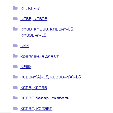
КГ, КГ-хл
КГВВ, КГВЭВ
КМВВ, КМВЭВ, КМВВнг-LS,
КМВЭВнг-LS
КММ
крепления для СИП
КРШУ
КСВВнг(A)-LS, КСВЭВнг(A)-LS
КСПВ, КСПЭВ
КСПВГ Беларускабель
КСПВГ, КСПЭВГ