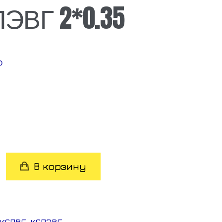
ЭВГ 2*0.35
₽
во
В корзину
КСПВГ, КСПЭВГ