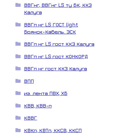
ВВГнг, ВВГнг LS ту БК, ККЗ
Калуга
ВВГп нг LS ГОСТ light
Брянск-Кабель. ЭСК
ВВГп нг LS гост ККЗ Калуга
ВВГп нг LS гост КОНКОРД
ВВГп нг гост ККЗ Калуга
ВПП
из. лента ПВХ, ХБ
КВВ, КВВ-п
КВВГ
КВКп, КВТп, ККСВ, ККСП