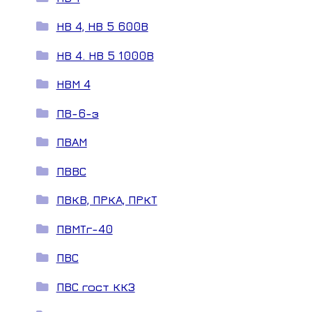
НВ 4, НВ 5 600В
НВ 4. НВ 5 1000В
НВМ 4
ПВ-6-з
ПВАМ
ПВВС
ПВКВ, ПРКА, ПРКТ
ПВМТг-40
ПВС
ПВС гост ККЗ