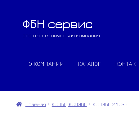
ФБН сервис
Перейти
Перейти
к
к
электротехническая компания
навигации
содержимому
О КОМПАНИИ
КАТАЛОГ
КОНТАК
Главная
КСПВГ, КСПЭВГ
КСПЭВГ 2*0.35