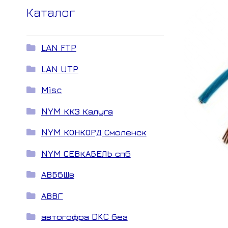
Каталог
LAN FTP
LAN UTP
Misc
NYM ККЗ Калуга
NYM КОНКОРД Смоленск
NYM СЕВКАБЕЛЬ спб
АВБбШв
АВВГ
автогофра DKC без