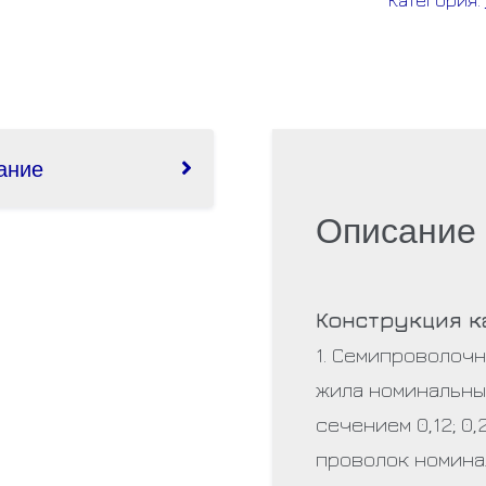
ание
Описание
Конструкция к
1. Семипроволоч
жила номинальн
сечением 0,12; 0,
проволок номинал