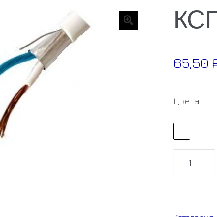
КСП
🔍
65,50
Цвета:
Количест
товара
КСПЭВГ
2*0.35
Категория: