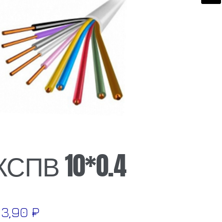
🔍
КСПВ 10*0.4
53,90
₽