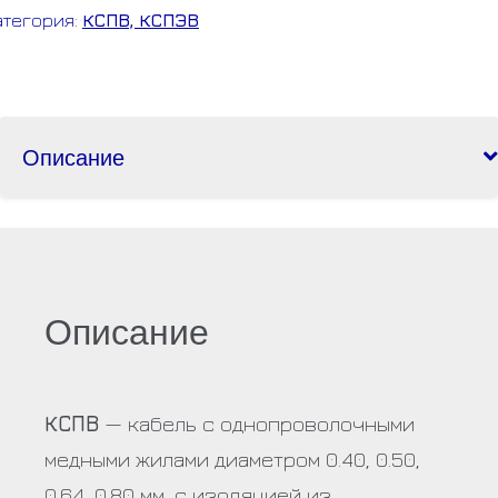
атегория:
КСПВ, КСПЭВ
Описание
Описание
КСПВ
— кабель с однопроволочными
медными жилами диаметром 0.40, 0.50,
0.64, 0.80 мм, с изоляцией из