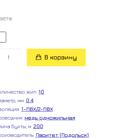
вета:
оличество
В корзину
овара
СПВ
0*0.4
оличество жил:
10
иаметр, мм:
0.4
золяция:
1-ПВХ/2-ПВХ
роводник:
медь одножильная
лина бухты, м:
200
роизводитель:
Паритет (Подольск)