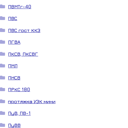
ПВМТг-40
ПВС
ПВС гост ККЗ
ПГВА
ПКСВ, ПКСВГ
ПМЛ
ПНСВ
ПРКС 180
протяжка УЗК мини
ПуВ, ПВ-1
ПуВВ