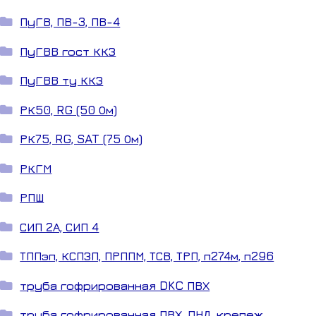
ПуГВ, ПВ-3, ПВ-4
ПуГВВ гост ККЗ
ПуГВВ ту ККЗ
РК50, RG (50 Ом)
РК75, RG, SAT (75 Ом)
РКГМ
РПШ
СИП 2А, СИП 4
ТППэп, КСПЗП, ПРППМ, ТСВ, ТРП, п274м, п296
труба гофрированная DKC ПВХ
труба гофрированная ПВХ, ПНД, крепеж