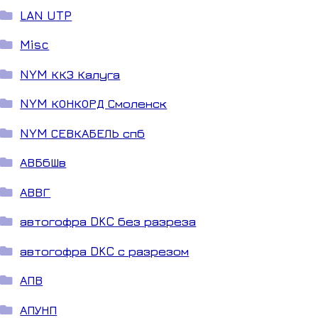
LAN UTP
Misc
NYM ККЗ Калуга
NYM КОНКОРД Смоленск
NYM СЕВКАБЕЛЬ спб
АВБбШв
АВВГ
автогофра DKC без разреза
автогофра DKC с разрезом
АПВ
АПУНП