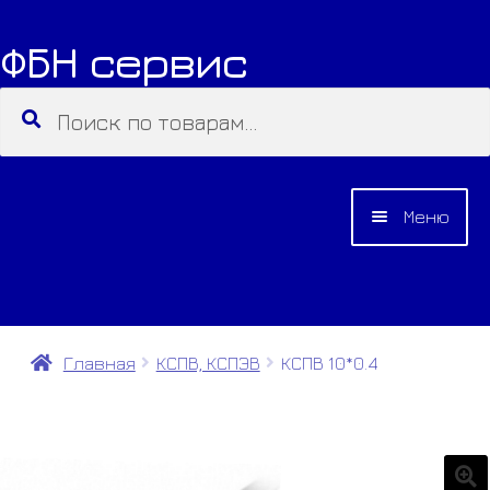
ФБН сервис
Перейти
Перейти
к
к
Искать:
Поиск
навигации
содержимому
Меню
О КОМПАНИИ
КАТАЛОГ
Главная
КСПВ, КСПЭВ
КСПВ 10*0.4
КОНТАКТЫ