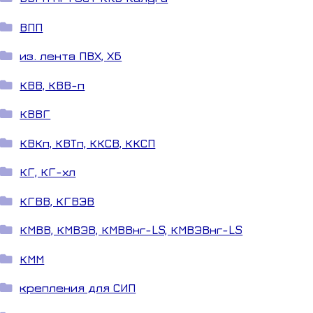
ВПП
из. лента ПВХ, ХБ
КВВ, КВВ-п
КВВГ
КВКп, КВТп, ККСВ, ККСП
КГ, КГ-хл
КГВВ, КГВЭВ
КМВВ, КМВЭВ, КМВВнг-LS, КМВЭВнг-LS
КММ
крепления для СИП