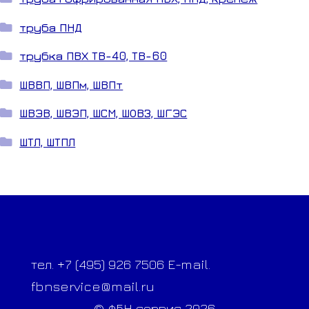
труба ПНД
трубка ПВХ ТВ-40, ТВ-60
ШВВП, ШВПм, ШВПт
ШВЭВ, ШВЭП, ШСМ, ШОВЗ, ШГЭС
ШТЛ, ШТПЛ
тел. +7 (495) 926 7506 E-mail.
fbnservice@mail.ru
© ФБН сервис 2026