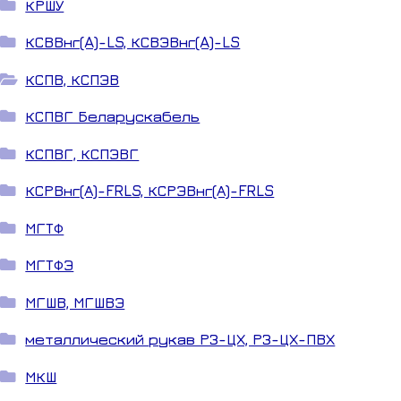
КРШУ
КСВВнг(A)-LS, КСВЭВнг(A)-LS
КСПВ, КСПЭВ
КСПВГ Беларускабель
КСПВГ, КСПЭВГ
КСРВнг(А)-FRLS, КСРЭВнг(А)-FRLS
МГТФ
МГТФЭ
МГШВ, МГШВЭ
металлический рукав РЗ-ЦХ, РЗ-ЦХ-ПВХ
МКШ