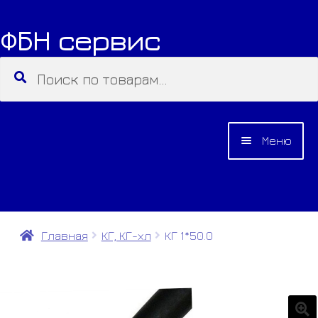
ФБН сервис
Перейти
Перейти
к
к
Искать:
Поиск
навигации
содержимому
Меню
О КОМПАНИИ
КАТАЛОГ
Главная
КГ, КГ-хл
КГ 1*50.0
КОНТАКТЫ