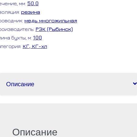
ечение, мм:
50.0
золяция:
резина
роводник:
медь многожильная
роизводитель:
РЭК (Рыбинск)
лина бухты, м:
100
атегория:
КГ, КГ-хл
Описание
Описание