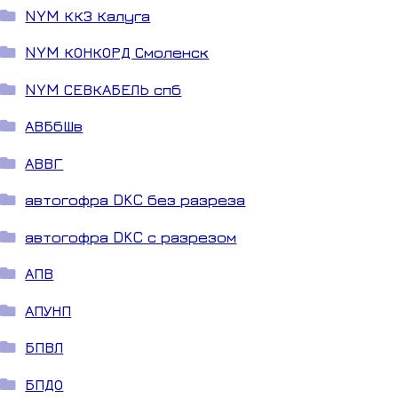
NYM ККЗ Калуга
NYM КОНКОРД Смоленск
NYM СЕВКАБЕЛЬ спб
АВБбШв
АВВГ
автогофра DKC без разреза
автогофра DKC с разрезом
АПВ
АПУНП
БПВЛ
БПДО