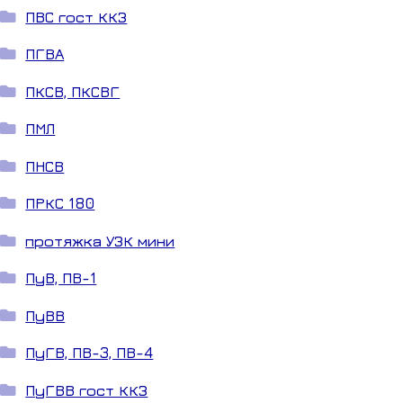
ПВС гост ККЗ
ПГВА
ПКСВ, ПКСВГ
ПМЛ
ПНСВ
ПРКС 180
протяжка УЗК мини
ПуВ, ПВ-1
ПуВВ
ПуГВ, ПВ-3, ПВ-4
ПуГВВ гост ККЗ