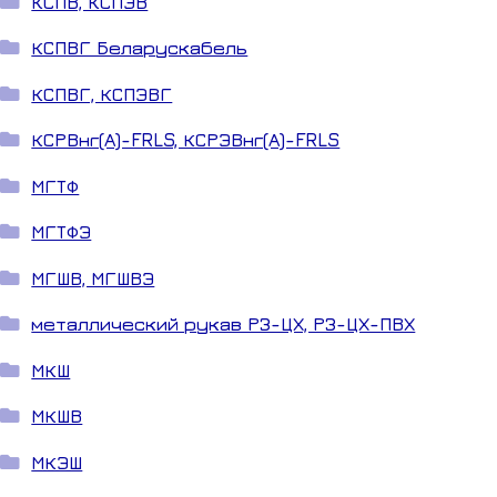
КСПВ, КСПЭВ
КСПВГ Беларускабель
КСПВГ, КСПЭВГ
КСРВнг(А)-FRLS, КСРЭВнг(А)-FRLS
МГТФ
МГТФЭ
МГШВ, МГШВЭ
металлический рукав РЗ-ЦХ, РЗ-ЦХ-ПВХ
МКШ
МКШВ
МКЭШ