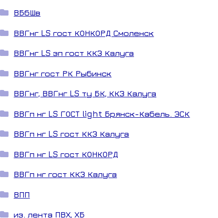
ВБбШв
ВВГнг LS гост КОНКОРД Смоленск
ВВГнг LS зп гост ККЗ Калуга
ВВГнг гост РК Рыбинск
ВВГнг, ВВГнг LS ту БК, ККЗ Калуга
ВВГп нг LS ГОСТ light Брянск-Кабель. ЭСК
ВВГп нг LS гост ККЗ Калуга
ВВГп нг LS гост КОНКОРД
ВВГп нг гост ККЗ Калуга
ВПП
из. лента ПВХ, ХБ