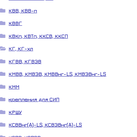
КВВ, КВВ-п
КВВГ
КВКп, КВТп, ККСВ, ККСП
КГ, КГ-хл
КГВВ, КГВЭВ
КМВВ, КМВЭВ, КМВВнг-LS, КМВЭВнг-LS
КММ
крепления для СИП
КРШУ
КСВВнг(A)-LS, КСВЭВнг(A)-LS