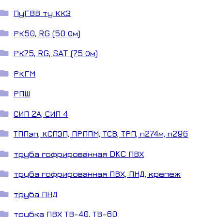
ПуГВВ ту ККЗ
РК50, RG (50 Ом)
РК75, RG, SAT (75 Ом)
РКГМ
РПШ
СИП 2А, СИП 4
ТППэп, КСПЗП, ПРППМ, ТСВ, ТРП, п274м, п296
труба гофрированная DKC ПВХ
труба гофрированная ПВХ, ПНД, крепеж
труба ПНД
трубка ПВХ ТВ-40, ТВ-60