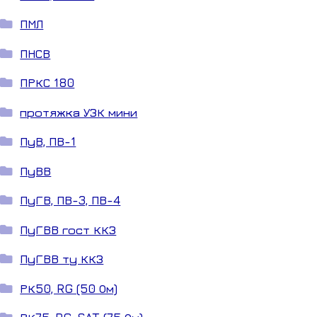
ПМЛ
ПНСВ
ПРКС 180
протяжка УЗК мини
ПуВ, ПВ-1
ПуВВ
ПуГВ, ПВ-3, ПВ-4
ПуГВВ гост ККЗ
ПуГВВ ту ККЗ
РК50, RG (50 Ом)