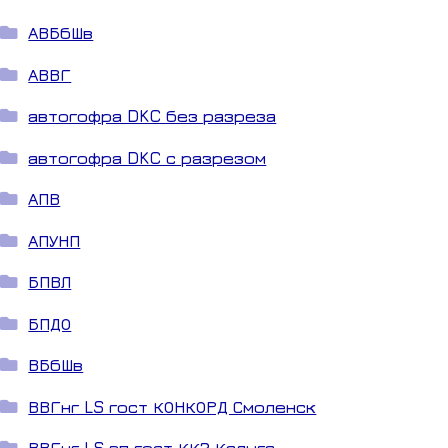
АВБбШв
АВВГ
автогофра DKC без разреза
автогофра DKC с разрезом
АПВ
АПУНП
БПВЛ
БПДО
ВБбШв
ВВГнг LS гост КОНКОРД Смоленск
ВВГнг LS зп гост ККЗ Калуга