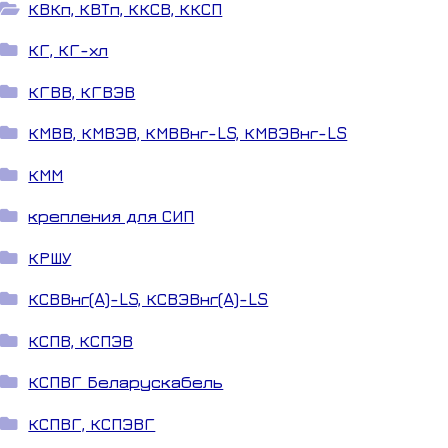
КВКп, КВТп, ККСВ, ККСП
КГ, КГ-хл
КГВВ, КГВЭВ
КМВВ, КМВЭВ, КМВВнг-LS, КМВЭВнг-LS
КММ
крепления для СИП
КРШУ
КСВВнг(A)-LS, КСВЭВнг(A)-LS
КСПВ, КСПЭВ
КСПВГ Беларускабель
КСПВГ, КСПЭВГ