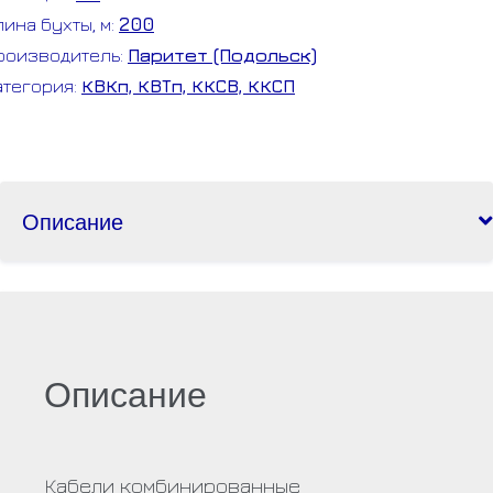
лина бухты, м:
200
роизводитель:
Паритет (Подольск)
атегория:
КВКп, КВТп, ККСВ, ККСП
Описание
Описание
Кабели комбинированные