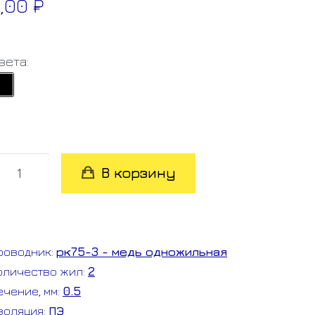
0,00
₽
вета:
оличество
В корзину
овара
ВК-
т
роводник:
рк75-3 - медь одножильная
оличество жил:
2
*0.5
ечение, мм:
0.5
рос
золяция:
ПЭ