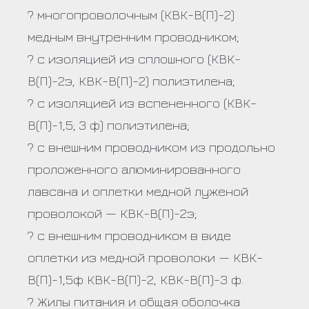
? многопроволочным (КВК-В(П)-2)
медным внутренним проводником;
? с изоляцией из сплошного (КВК-
В(П)-2э, КВК-В(П)-2) полиэтилена;
? с изоляцией из вспененного (КВК-
В(П)-1,5; 3 ф) полиэтилена;
? с внешним проводником из продольно
проложенного алюминированного
лавсана и оплетки медной луженой
проволокой — КВК-В(П)-2э;
? с внешним проводником в виде
оплетки из медной проволоки — КВК-
В(П)-1,5ф КВК-В(П)-2, КВК-В(П)-3 ф.
? Жилы питания и общая оболочка