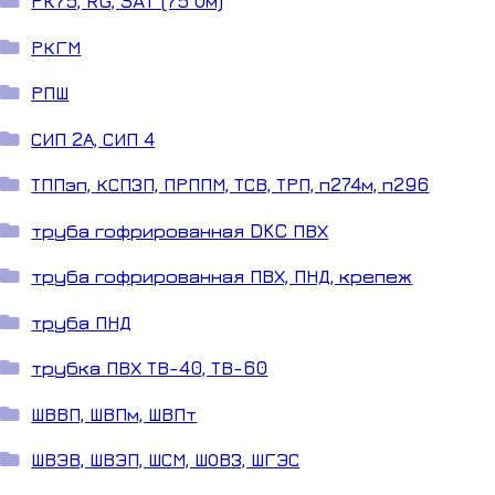
РК75, RG, SAT (75 Ом)
РКГМ
РПШ
СИП 2А, СИП 4
ТППэп, КСПЗП, ПРППМ, ТСВ, ТРП, п274м, п296
труба гофрированная DKC ПВХ
труба гофрированная ПВХ, ПНД, крепеж
труба ПНД
трубка ПВХ ТВ-40, ТВ-60
ШВВП, ШВПм, ШВПт
ШВЭВ, ШВЭП, ШСМ, ШОВЗ, ШГЭС