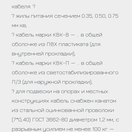
кабеля. ?
? жилы питания сечением 0.35, 0.50, 0.75
мм кв;
? кабель марки КВК-В — … в общей
оболочке из ПВХ пластиката (для
внутренней прокладки);
? кабель марки КВК-П — … в общей
оболочке из светостабилизированного
П/Э (для наружной прокладки);
? для подвески на опорах и местных
конструкциях кабель снабжен канатом
из стальной оцинкованной проволоки
(7*0,40) ГОСТ 3662-80 диаметром 1,2 мм, с
разрывным усилием не менее 100 кг —