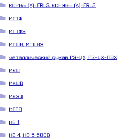
КСРВнг(А)-FRLS, КСРЭВнг(А)-FRLS
МГТФ
МГТФЭ
МГШВ, МГШВЭ
металлический рукав РЗ-ЦХ, РЗ-ЦХ-ПВХ
МКШ
МКШВ
МКЭШ
МЛТП
НВ 1
НВ 4, НВ 5 600В