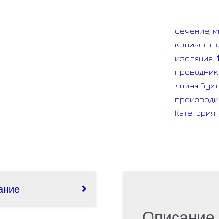
ВБбШв
4*4.0
сечение, м
ГОСТ
количеств
ККЗ
изоляция:
проводник
длина бухт
производи
Категория:
ание
Описание