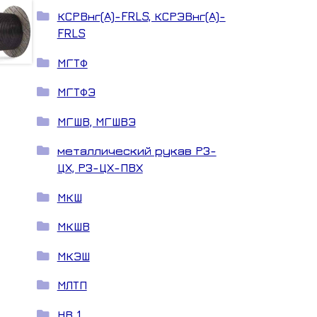
КСРВнг(А)-FRLS, КСРЭВнг(А)-
FRLS
МГТФ
МГТФЭ
МГШВ, МГШВЭ
металлический рукав РЗ-
ЦХ, РЗ-ЦХ-ПВХ
МКШ
МКШВ
МКЭШ
МЛТП
НВ 1