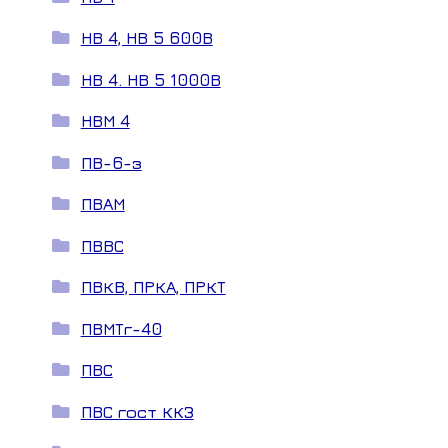
НВ 4, НВ 5 600В
НВ 4. НВ 5 1000В
НВМ 4
ПВ-6-з
ПВАМ
ПВВС
ПВКВ, ПРКА, ПРКТ
ПВМТг-40
ПВС
ПВС гост ККЗ