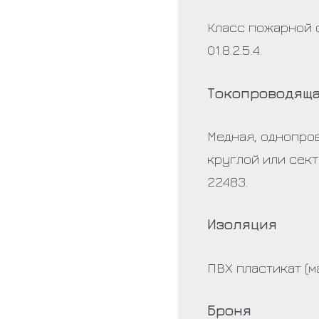
Класс пожарной 
О1.8.2.5.4.
Токопроводяща
Медная, однопро
круглой или сект
22483.
Изоляция
ПВХ пластикат (м
Броня