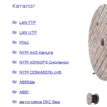
Каталог
LAN FTP
LAN UTP
Misc
NYM ККЗ Калуга
NYM КОНКОРД Смоленск
NYM СЕВКАБЕЛЬ спб
АВБбШв
АВВГ
автогофра DKC без