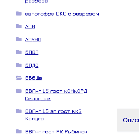
разреза
автогофра DKC с разрезом
АПВ
АПУНП
БПВЛ
БПДО
ВБбШв
ВВГнг LS гост КОНКОРД
Смоленск
ВВГнг LS зп гост ККЗ
Опис
Калуга
ВВГнг гост РК Рыбинск