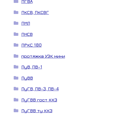
ПГВА
ПКСВ, ПКСВГ
ПМЛ
ПНСВ
ПРКС 180
протяжка УЗК мини
ПуВ, ПВ-1
ПуВВ
ПуГВ, ПВ-3, ПВ-4
ПуГВВ гост ККЗ
ПуГВВ ту ККЗ