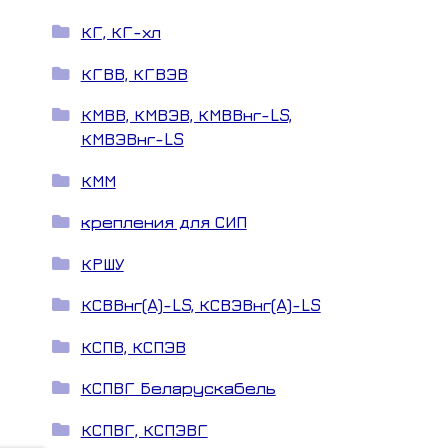
КГ, КГ-хл
КГВВ, КГВЭВ
КМВВ, КМВЭВ, КМВВнг-LS,
КМВЭВнг-LS
КММ
крепления для СИП
КРШУ
КСВВнг(A)-LS, КСВЭВнг(A)-LS
КСПВ, КСПЭВ
КСПВГ Беларускабель
КСПВГ, КСПЭВГ