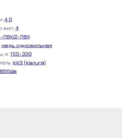
м:
4.0
о жил:
4
1-ПВХ/2-ПВХ
:
медь одножильная
ы, м:
100-300
тель:
ККЗ (Калуга)
ВБбШв