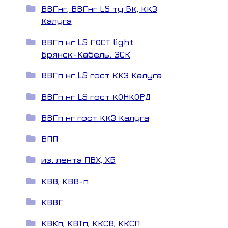
ВВГнг, ВВГнг LS ту БК, ККЗ
Калуга
ВВГп нг LS ГОСТ light
Брянск-Кабель. ЭСК
ВВГп нг LS гост ККЗ Калуга
ВВГп нг LS гост КОНКОРД
ВВГп нг гост ККЗ Калуга
ВПП
из. лента ПВХ, ХБ
КВВ, КВВ-п
КВВГ
КВКп, КВТп, ККСВ, ККСП