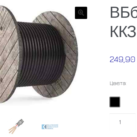
ВБб
ККЗ
🔍
249,9
Цвета:
Количест
товара