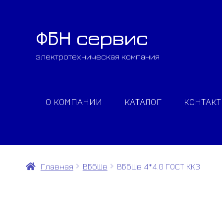
ФБН сервис
Перейти
Перейти
к
к
электротехническая компания
навигации
содержимому
О КОМПАНИИ
КАТАЛОГ
КОНТАК
Главная
ВБбШв
ВБбШв 4*4.0 ГОСТ ККЗ