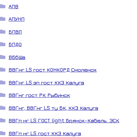
АПВ
АПУНП
БПВЛ
БПДО
ВБбШв
ВВГнг LS гост КОНКОРД Смоленск
ВВГнг LS зп гост ККЗ Калуга
ВВГнг гост РК Рыбинск
ВВГнг, ВВГнг LS ту БК, ККЗ Калуга
ВВГп нг LS ГОСТ light Брянск-Кабель. ЭСК
ВВГп нг LS гост ККЗ Калуга