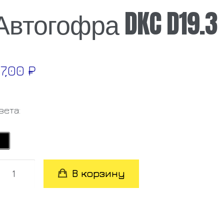
Автогофра DKC D19.3
7,00
₽
вета:
оличество
В корзину
овара
втогофра
KC