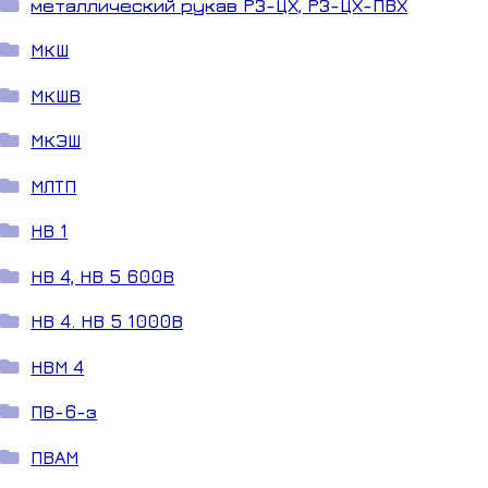
металлический рукав РЗ-ЦХ, РЗ-ЦХ-ПВХ
МКШ
МКШВ
МКЭШ
МЛТП
НВ 1
НВ 4, НВ 5 600В
НВ 4. НВ 5 1000В
НВМ 4
ПВ-6-з
ПВАМ