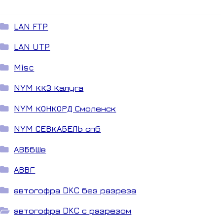
LAN FTP
LAN UTP
Misc
NYM ККЗ Калуга
NYM КОНКОРД Смоленск
NYM СЕВКАБЕЛЬ спб
АВБбШв
АВВГ
автогофра DKC без разреза
автогофра DKC с разрезом