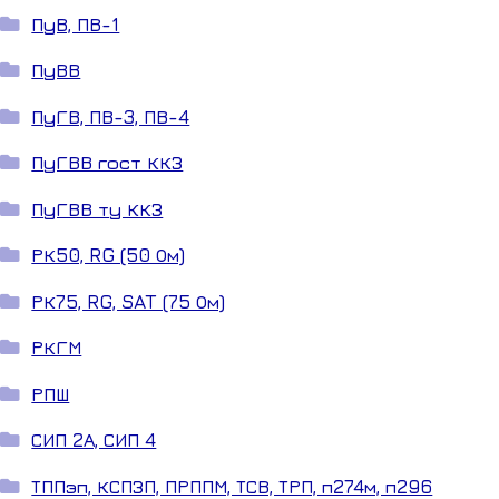
ПуВ, ПВ-1
ПуВВ
ПуГВ, ПВ-3, ПВ-4
ПуГВВ гост ККЗ
ПуГВВ ту ККЗ
РК50, RG (50 Ом)
РК75, RG, SAT (75 Ом)
РКГМ
РПШ
СИП 2А, СИП 4
ТППэп, КСПЗП, ПРППМ, ТСВ, ТРП, п274м, п296