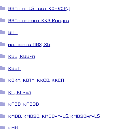
ВВГп нг LS гост КОНКОРД
ВВГп нг гост ККЗ Калуга
ВПП
из. лента ПВХ, ХБ
КВВ, КВВ-п
КВВГ
КВКп, КВТп, ККСВ, ККСП
КГ, КГ-хл
КГВВ, КГВЭВ
КМВВ, КМВЭВ, КМВВнг-LS, КМВЭВнг-LS
КММ