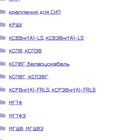
крепления для СИП
КРШУ
КСВВнг(A)-LS, КСВЭВнг(A)-LS
КСПВ, КСПЭВ
КСПВГ Беларускабель
КСПВГ, КСПЭВГ
КСРВнг(А)-FRLS, КСРЭВнг(А)-FRLS
МГТФ
МГТФЭ
МГШВ, МГШВЭ