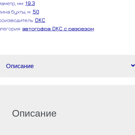
иаметр, мм:
19.3
19.3
лина бухты, м:
50
роизводитель:
DKC
атегория:
автогофра DKC с разрезом
Описание
Описание