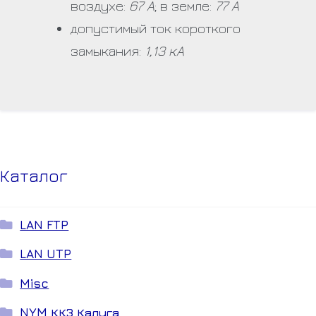
воздухе:
67 А
; в земле:
77 А
допустимый ток короткого
замыкания:
1,13 кА
Каталог
LAN FTP
LAN UTP
Misc
NYM ККЗ Калуга