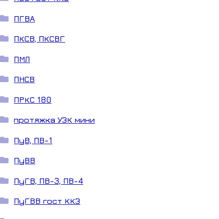
ПГВА
ПКСВ, ПКСВГ
ПМЛ
ПНСВ
ПРКС 180
протяжка УЗК мини
ПуВ, ПВ-1
ПуВВ
ПуГВ, ПВ-3, ПВ-4
ПуГВВ гост ККЗ