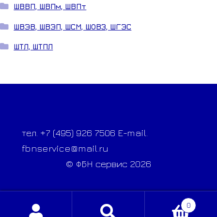
ШВВП, ШВПм, ШВПт
ШВЭВ, ШВЭП, ШСМ, ШОВЗ, ШГЭС
ШТЛ, ШТПЛ
тел. +7 (495) 926 7506 E-mail.
fbnservice@mail.ru
© ФБН сервис 2026
0
Искать: