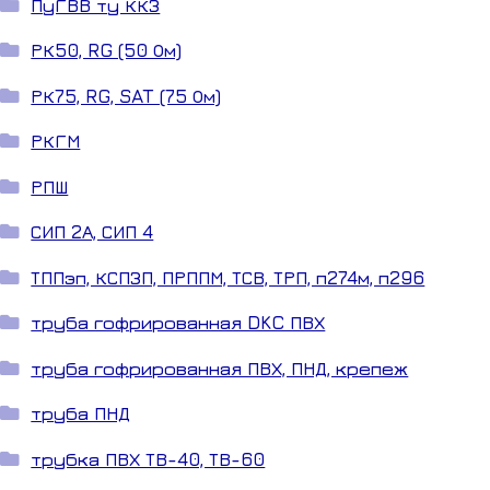
ПуГВВ ту ККЗ
РК50, RG (50 Ом)
РК75, RG, SAT (75 Ом)
РКГМ
РПШ
СИП 2А, СИП 4
ТППэп, КСПЗП, ПРППМ, ТСВ, ТРП, п274м, п296
труба гофрированная DKC ПВХ
труба гофрированная ПВХ, ПНД, крепеж
труба ПНД
трубка ПВХ ТВ-40, ТВ-60