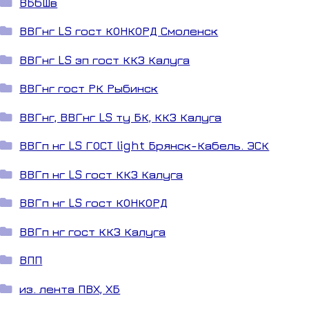
ВБбШв
ВВГнг LS гост КОНКОРД Смоленск
ВВГнг LS зп гост ККЗ Калуга
ВВГнг гост РК Рыбинск
ВВГнг, ВВГнг LS ту БК, ККЗ Калуга
ВВГп нг LS ГОСТ light Брянск-Кабель. ЭСК
ВВГп нг LS гост ККЗ Калуга
ВВГп нг LS гост КОНКОРД
ВВГп нг гост ККЗ Калуга
ВПП
из. лента ПВХ, ХБ