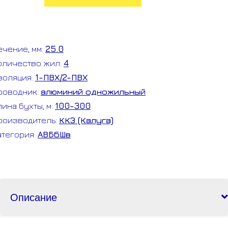
овара
ВБбШв
*25.0
ечение, мм:
25.0
ОСТ
оличество жил:
4
КЗ
золяция:
1-ПВХ/2-ПВХ
роводник:
алюминий одножильный
лина бухты, м:
100-300
роизводитель:
ККЗ (Калуга)
атегория:
АВБбШв
Описание