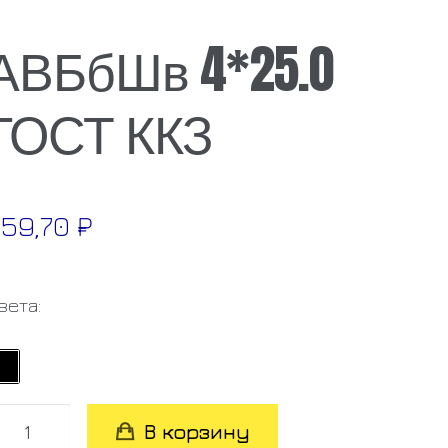
АВБбШв 4*25.0
ГОСТ ККЗ
259,70
₽
вета:
оличество
В корзину