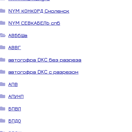
NYM КОНКОРД Смоленск
NYM СЕВКАБЕЛЬ спб
АВБбШв
АВВГ
автогофра DKC без разреза
автогофра DKC с разрезом
АПВ
АПУНП
БПВЛ
БПДО