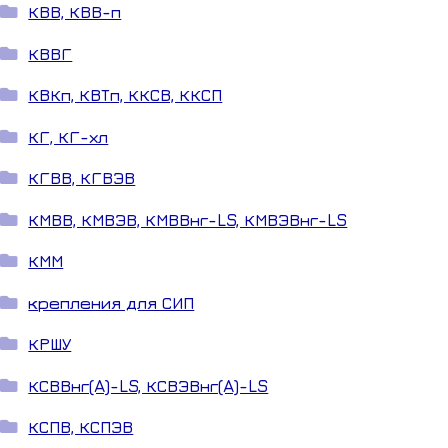
КВВ, КВВ-п
КВВГ
КВКп, КВТп, ККСВ, ККСП
КГ, КГ-хл
КГВВ, КГВЭВ
КМВВ, КМВЭВ, КМВВнг-LS, КМВЭВнг-LS
КММ
крепления для СИП
КРШУ
КСВВнг(A)-LS, КСВЭВнг(A)-LS
КСПВ, КСПЭВ