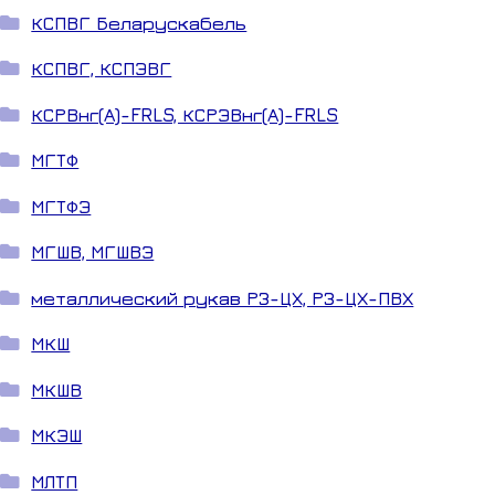
КСПВГ Беларускабель
КСПВГ, КСПЭВГ
КСРВнг(А)-FRLS, КСРЭВнг(А)-FRLS
МГТФ
МГТФЭ
МГШВ, МГШВЭ
металлический рукав РЗ-ЦХ, РЗ-ЦХ-ПВХ
МКШ
МКШВ
МКЭШ
МЛТП