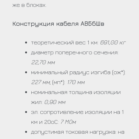
же в блоках.
Конструкция кабеля АВБбШв
теоретический вес 1 км:
691,00 кг
диаметр поперечного сечения:
22,70 мм
минимальный радиус изгиба (ож*):
227 мм
; (мп*):
170 мм
номинальная толщина изоляции
жил:
0,90 мм
эл. сопротивление изоляции на 1
км и 20оС:
7 МОм
допустимая токовая нагрузка: на